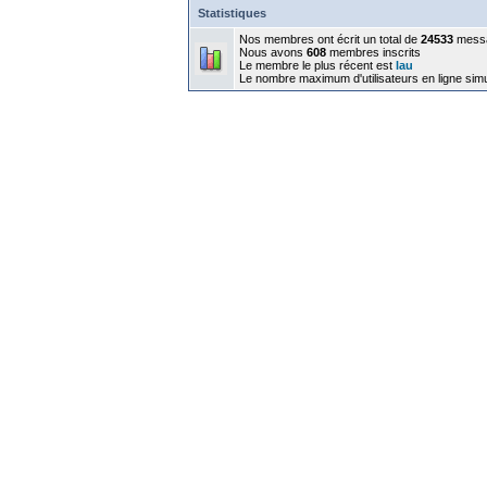
Statistiques
Nos membres ont écrit un total de
24533
mess
Nous avons
608
membres inscrits
Le membre le plus récent est
lau
Le nombre maximum d'utilisateurs en ligne sim