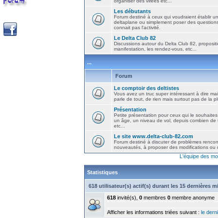
organiser des virées etc...
Les débutants
Forum destiné à ceux qui voudraient établir u
deltaplane ou simplement poser des question
connait pas l'activité.
Le Delta Club 82
Discussions autour du Delta Club 82, propositi
manifestation, les rendez-vous, etc...
...
Forum
Le comptoir des deltistes
Vous avez un truc super intéressant à dire mais
parle de tout, de rien mais surtout pas de la 
Présentation
Petite présentation pour ceux qui le souhaites
un âge, un niveau de vol, depuis combien de t
etc...
Le site www.delta-club-82.com
Forum destiné à discuter de problèmes rencont
nouveautés, à proposer des modifications ou d
L'équipe des mo
Statistiques
618 utilisateur(s) actif(s) durant les 15 dernières 
618
invité(s),
0
membres
0
membre anonyme
Afficher les informations triées suivant :
le derni