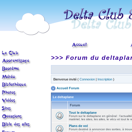
>>> Forum du deltapla
Bienvenue invité (
Connexion
|
Inscription
)
Accueil Forum
Le deltaplane
Forum
Tout le deltaplane
Forum sur le deltaplane en général : l'actualité
matériel, les sites, les ailes, le vécu et tout le r
Plans de vol
Forum destiné à annoncer des sorties, à trouv