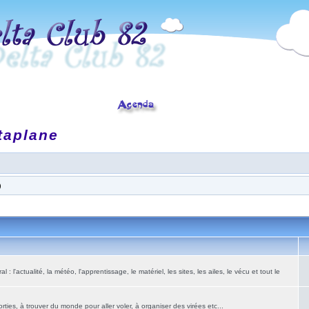
taplane
)
: l'actualité, la météo, l'apprentissage, le matériel, les sites, les ailes, le vécu et tout le
ies, à trouver du monde pour aller voler, à organiser des virées etc...