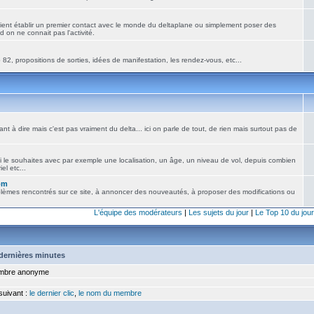
ient établir un premier contact avec le monde du deltaplane ou simplement poser des
 on ne connait pas l'activité.
82, propositions de sorties, idées de manifestation, les rendez-vous, etc...
nt à dire mais c'est pas vraiment du delta... ici on parle de tout, de rien mais surtout pas de
i le souhaites avec par exemple une localisation, un âge, un niveau de vol, depuis combien
el etc...
om
blèmes rencontrés sur ce site, à annoncer des nouveautés, à proposer des modifications ou
L'équipe des modérateurs
|
Les sujets du jour
|
Le Top 10 du jour
5 dernières minutes
bre anonyme
 suivant :
le dernier clic
,
le nom du membre