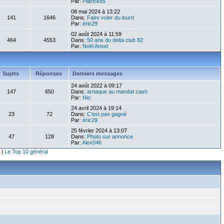
Par:
Patrick65
08 mai 2024 à 13:22
141
1646
Dans:
Faire voler du lourd
Par:
éric29
02 août 2024 à 11:59
464
4553
Dans:
50 ans du delta club 82
Par:
Noël Ansel
Sujets
Réponses
Derniers messages
24 août 2022 à 09:17
147
650
Dans:
arnaque au mandat cash
Par:
Nio
24 avril 2024 à 19:14
23
72
Dans:
C'est pas gagné
Par:
éric29
25 février 2024 à 13:07
47
128
Dans:
Photo sur annonce
Par:
Alex046
|
Le Top 10 général