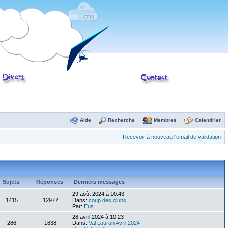
Aide
Recherche
Membres
Calendrier
Recevoir à nouveau l'email de validation
Sujets
Réponses
Derniers messages
29 août 2024 à 10:43
1415
12977
Dans:
coup des clubs
Par:
Eus
28 avril 2024 à 10:23
286
1838
Dans:
Val Louron Avril 2024