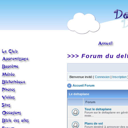
>>> Forum du del
Bienvenue invité (
Connexion
|
Inscription
Accueil Forum
Le deltaplane
Forum
Tout le deltaplane
Forum sur le deltaplane en général 
reste...
Plans de vol
Forum destiné à annoncer des sort