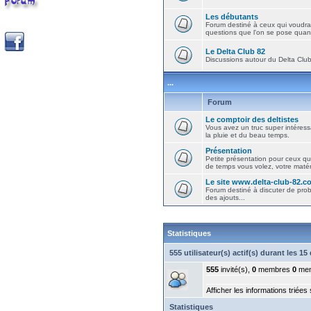
Les débutants
Forum destiné à ceux qui voudra
questions que l'on se pose quand
Le Delta Club 82
Discussions autour du Delta Club 
...
Forum
Le comptoir des deltistes
Vous avez un truc super intéressa
la pluie et du beau temps.
Présentation
Petite présentation pour ceux qu
de temps vous volez, votre matéri
Le site www.delta-club-82.c
Forum destiné à discuter de pro
des ajouts...
Statistiques
555 utilisateur(s) actif(s) durant les 1
555
invité(s),
0
membres
0
mem
Afficher les informations triées
Statistiques