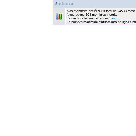
Statistiques
Nos membres ont écrit un total de
24533
mess
Nous avons
608
membres inscrits
Le membre le plus récent est
lau
Le nombre maximum d'utilisateurs en ligne sim