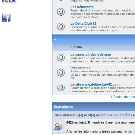
organiser des virées etc...
Les débutants
Forum destiné à ceux qui voudraient établir u
deltaplane ou simplement poser des question
connait pas l'activité.
Le Delta Club 82
Discussions autour du Delta Club 82, propositi
manifestation, les rendez-vous, etc...
...
Forum
Le comptoir des deltistes
Vous avez un truc super intéressant à dire mais
parle de tout, de rien mais surtout pas de la 
Présentation
Petite présentation pour ceux qui le souhaites
un âge, un niveau de vol, depuis combien de t
etc...
Le site www.delta-club-82.com
Forum destiné à discuter de problèmes rencont
nouveautés, à proposer des modifications ou d
L'équipe des mo
Statistiques
8425 utilisateur(s) actif(s) durant les 15 dernières
8425
invité(s),
0
membres
0
membre anonyme
Afficher les informations triées suivant :
le derni