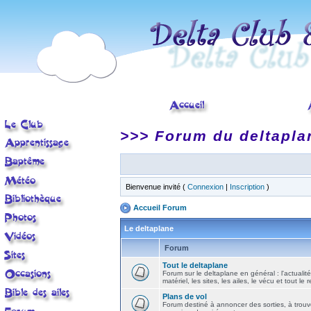
>>> Forum du deltapla
Bienvenue invité (
Connexion
|
Inscription
)
Accueil Forum
Le deltaplane
Forum
Tout le deltaplane
Forum sur le deltaplane en général : l'actualité
matériel, les sites, les ailes, le vécu et tout le r
Plans de vol
Forum destiné à annoncer des sorties, à trouv