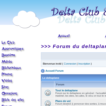
>>> Forum du deltapla
Bienvenue invité (
Connexion
|
Inscription
)
Accueil Forum
Le deltaplane
Forum
Tout le deltaplane
Forum sur le deltaplane en général : l'actualité
matériel, les sites, les ailes, le vécu et tout le r
Plans de vol
Forum destiné à annoncer des sorties, à trouv