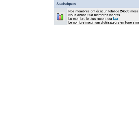
Statistiques
Nos membres ont écrit un total de
24533
mess
Nous avons
608
membres inscrits
Le membre le plus récent est
lau
Le nombre maximum d'utilisateurs en ligne sim