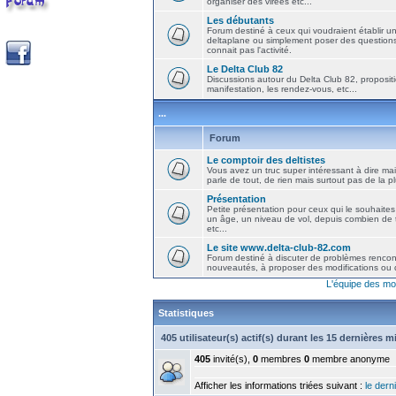
organiser des virées etc...
Les débutants
Forum destiné à ceux qui voudraient établir u
deltaplane ou simplement poser des question
connait pas l'activité.
Le Delta Club 82
Discussions autour du Delta Club 82, propositi
manifestation, les rendez-vous, etc...
...
Forum
Le comptoir des deltistes
Vous avez un truc super intéressant à dire mais
parle de tout, de rien mais surtout pas de la 
Présentation
Petite présentation pour ceux qui le souhaites
un âge, un niveau de vol, depuis combien de t
etc...
Le site www.delta-club-82.com
Forum destiné à discuter de problèmes rencont
nouveautés, à proposer des modifications ou d
L'équipe des mo
Statistiques
405 utilisateur(s) actif(s) durant les 15 dernières 
405
invité(s),
0
membres
0
membre anonyme
Afficher les informations triées suivant :
le derni