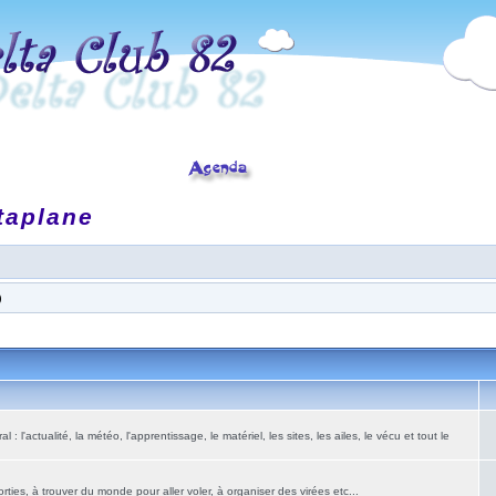
taplane
)
: l'actualité, la météo, l'apprentissage, le matériel, les sites, les ailes, le vécu et tout le
ies, à trouver du monde pour aller voler, à organiser des virées etc...