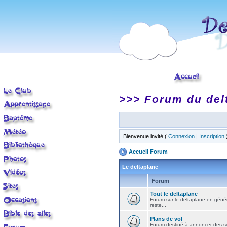
>>> Forum du del
Bienvenue invité (
Connexion
|
Inscription
Accueil Forum
Le deltaplane
Forum
Tout le deltaplane
Forum sur le deltaplane en général 
reste...
Plans de vol
Forum destiné à annoncer des sort