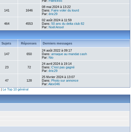
Par:
Patrick65
08 mai 2024 à 13:22
141
1646
Dans:
Faire voler du lourd
Par:
éric29
02 août 2024 à 11:59
464
4553
Dans:
50 ans du delta club 82
Par:
Noël Ansel
Sujets
Réponses
Derniers messages
24 août 2022 à 09:17
147
650
Dans:
arnaque au mandat cash
Par:
Nio
24 avril 2024 à 19:14
23
72
Dans:
C'est pas gagné
Par:
éric29
25 février 2024 à 13:07
47
128
Dans:
Photo sur annonce
Par:
Alex046
|
Le Top 10 général