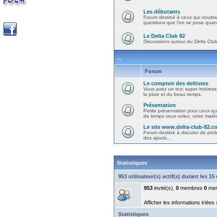
Les débutants
Forum destiné à ceux qui voudra
questions que l'on se pose quand
Le Delta Club 82
Discussions autour du Delta Club 
...
Forum
Le comptoir des deltistes
Vous avez un truc super intéressa
la pluie et du beau temps.
Présentation
Petite présentation pour ceux qu
de temps vous volez, votre matéri
Le site www.delta-club-82.c
Forum destiné à discuter de pro
des ajouts...
Statistiques
953 utilisateur(s) actif(s) durant les 1
953
invité(s),
0
membres
0
mem
Afficher les informations triées
Statistiques