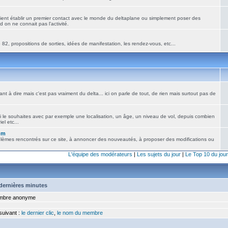
ient établir un premier contact avec le monde du deltaplane ou simplement poser des
 on ne connait pas l'activité.
82, propositions de sorties, idées de manifestation, les rendez-vous, etc...
nt à dire mais c'est pas vraiment du delta... ici on parle de tout, de rien mais surtout pas de
i le souhaites avec par exemple une localisation, un âge, un niveau de vol, depuis combien
el etc...
om
blèmes rencontrés sur ce site, à annoncer des nouveautés, à proposer des modifications ou
L'équipe des modérateurs
|
Les sujets du jour
|
Le Top 10 du jour
5 dernières minutes
bre anonyme
 suivant :
le dernier clic
,
le nom du membre