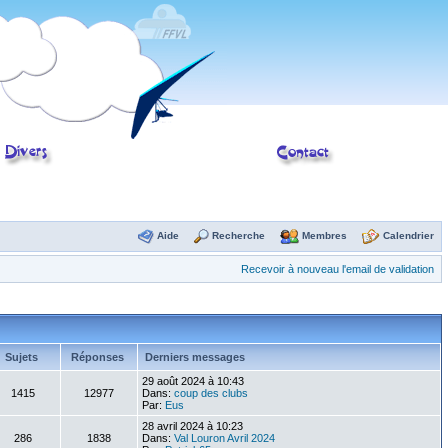
Aide
Recherche
Membres
Calendrier
Recevoir à nouveau l'email de validation
Sujets
Réponses
Derniers messages
29 août 2024 à 10:43
1415
12977
Dans:
coup des clubs
Par:
Eus
28 avril 2024 à 10:23
286
1838
Dans:
Val Louron Avril 2024