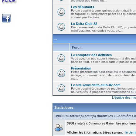
organiser des virées etc...
Les débutants
Forum destiné à ceux qui voudraient établir u
deltaplane ou simplement poser des question
connait pas l'activité.
Le Delta Club 82
Discussions autour du Delta Club 82, propositi
manifestation, les rendez-vous, etc...
...
Forum
Le comptoir des deltistes
Vous avez un truc super intéressant à dire mais
parle de tout, de rien mais surtout pas de la 
Présentation
Petite présentation pour ceux qui le souhaites
un âge, un niveau de vol, depuis combien de t
etc...
Le site www.delta-club-82.com
Forum destiné à discuter de problèmes rencont
nouveautés, à proposer des modifications ou d
L'équipe des mo
Statistiques
3980 utilisateur(s) actif(s) durant les 15 dernières
3980
invité(s),
0
membres
0
membre anonyme
Afficher les informations triées suivant :
le derni