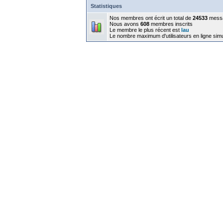
Statistiques
Nos membres ont écrit un total de
24533
mess
Nous avons
608
membres inscrits
Le membre le plus récent est
lau
Le nombre maximum d'utilisateurs en ligne sim