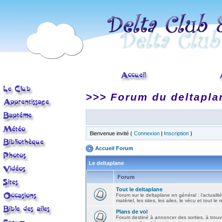
>>> Forum du deltapla
Bienvenue invité (
Connexion
|
Inscription
)
Accueil Forum
Le deltaplane
Forum
Tout le deltaplane
Forum sur le deltaplane en général : l'actualité
matériel, les sites, les ailes, le vécu et tout le r
Plans de vol
Forum destiné à annoncer des sorties, à trouv