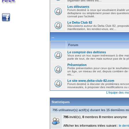
organiser des virées etc...
Les débutants
Forum destiné à ceux qui voudraient établir u
deltaplane ou simplement poser des question
connait pas l'activité.
Le Delta Club 82
Discussions autour du Delta Club 82, propositi
manifestation, les rendez-vous, etc...
...
Forum
Le comptoir des deltistes
Vous avez un truc super intéressant à dire mais
parle de tout, de rien mais surtout pas de la 
Présentation
Petite présentation pour ceux qui le souhaites
un âge, un niveau de vol, depuis combien de t
etc...
Le site www.delta-club-82.com
Forum destiné à discuter de problèmes rencont
nouveautés, à proposer des modifications ou d
L'équipe des mo
Statistiques
795 utilisateur(s) actif(s) durant les 15 dernières 
795
invité(s),
0
membres
0
membre anonyme
Afficher les informations triées suivant :
le derni