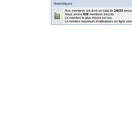
Statistiques
Nos membres ont écrit un total de
24533
mess
Nous avons
608
membres inscrits
Le membre le plus récent est
lau
Le nombre maximum d'utilisateurs en ligne sim