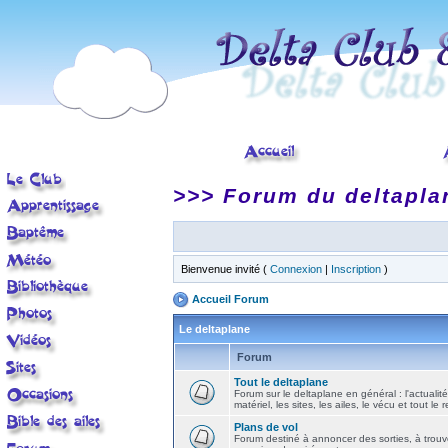
>>> Forum du deltapla
Bienvenue invité (
Connexion
|
Inscription
)
Accueil Forum
Le deltaplane
Forum
Tout le deltaplane
Forum sur le deltaplane en général : l'actualité
matériel, les sites, les ailes, le vécu et tout le r
Plans de vol
Forum destiné à annoncer des sorties, à trouv