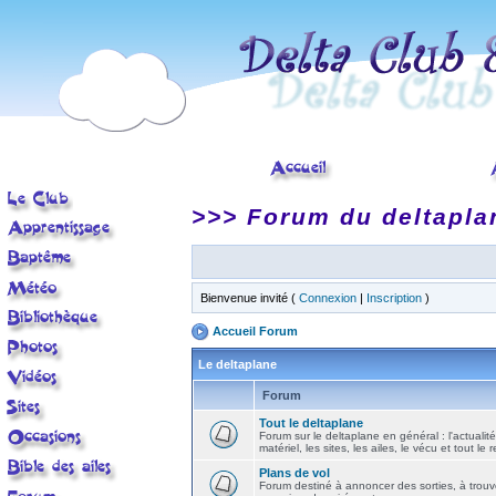
>>> Forum du deltapla
Bienvenue invité (
Connexion
|
Inscription
)
Accueil Forum
Le deltaplane
Forum
Tout le deltaplane
Forum sur le deltaplane en général : l'actualité
matériel, les sites, les ailes, le vécu et tout le r
Plans de vol
Forum destiné à annoncer des sorties, à trouv