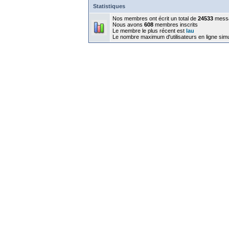
Statistiques
Nos membres ont écrit un total de
24533
mess
Nous avons
608
membres inscrits
Le membre le plus récent est
lau
Le nombre maximum d'utilisateurs en ligne sim