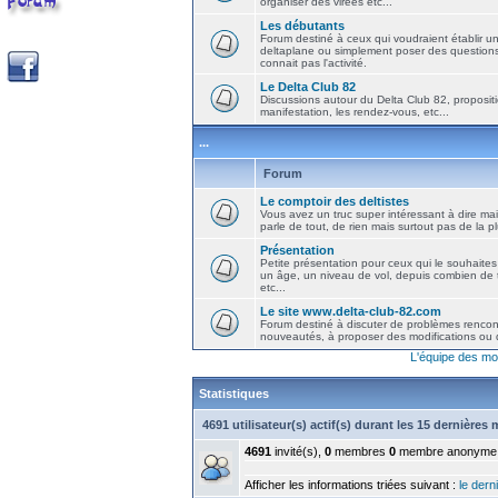
organiser des virées etc...
Les débutants
Forum destiné à ceux qui voudraient établir u
deltaplane ou simplement poser des question
connait pas l'activité.
Le Delta Club 82
Discussions autour du Delta Club 82, propositi
manifestation, les rendez-vous, etc...
...
Forum
Le comptoir des deltistes
Vous avez un truc super intéressant à dire mais
parle de tout, de rien mais surtout pas de la 
Présentation
Petite présentation pour ceux qui le souhaites
un âge, un niveau de vol, depuis combien de t
etc...
Le site www.delta-club-82.com
Forum destiné à discuter de problèmes rencont
nouveautés, à proposer des modifications ou d
L'équipe des mo
Statistiques
4691 utilisateur(s) actif(s) durant les 15 dernières
4691
invité(s),
0
membres
0
membre anonyme
Afficher les informations triées suivant :
le derni