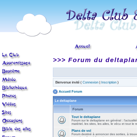
>>> Forum du deltapla
Bienvenue invité (
Connexion
|
Inscription
)
Accueil Forum
Le deltaplane
Forum
Tout le deltaplane
Forum sur le deltaplane en général : l'actualité
matériel, les sites, les ailes, le vécu et tout le r
Plans de vol
Forum destiné à annoncer des sorties, à trouv