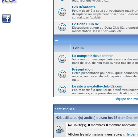
organiser des virées etc...
Les débutants
Forum destiné à ceux qui voudraient établir u
deltaplane ou simplement poser des question
connait pas l'activité.
Le Delta Club 82
Discussions autour du Delta Club 82, propositi
manifestation, les rendez-vous, etc...
...
Forum
Le comptoir des deltistes
Vous avez un truc super intéressant à dire mais
parle de tout, de rien mais surtout pas de la 
Présentation
Petite présentation pour ceux qui le souhaites
un âge, un niveau de vol, depuis combien de t
etc...
Le site www.delta-club-82.com
Forum destiné à discuter de problèmes rencont
nouveautés, à proposer des modifications ou d
L'équipe des mo
Statistiques
426 utilisateur(s) actif(s) durant les 15 dernières 
426
invité(s),
0
membres
0
membre anonyme
Afficher les informations triées suivant :
le derni