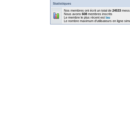
Statistiques
Nos membres ont écrit un total de
24533
mess
Nous avons
608
membres inscrits
Le membre le plus récent est
lau
Le nombre maximum d'utilisateurs en ligne sim