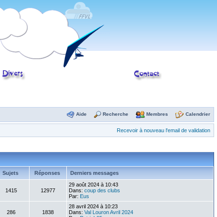
Aide
Recherche
Membres
Calendrier
Recevoir à nouveau l'email de validation
Sujets
Réponses
Derniers messages
29 août 2024 à 10:43
1415
12977
Dans:
coup des clubs
Par:
Eus
28 avril 2024 à 10:23
286
1838
Dans:
Val Louron Avril 2024