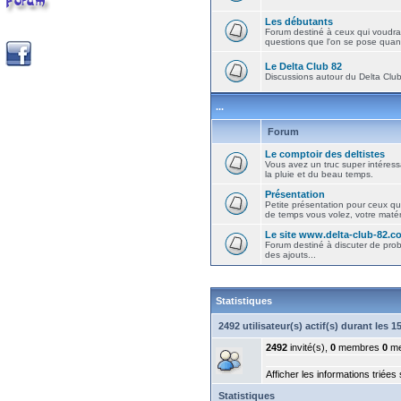
Les débutants
Forum destiné à ceux qui voudra
questions que l'on se pose quand
Le Delta Club 82
Discussions autour du Delta Club 
...
Forum
Le comptoir des deltistes
Vous avez un truc super intéressa
la pluie et du beau temps.
Présentation
Petite présentation pour ceux qu
de temps vous volez, votre matéri
Le site www.delta-club-82.c
Forum destiné à discuter de pro
des ajouts...
Statistiques
2492 utilisateur(s) actif(s) durant les 
2492
invité(s),
0
membres
0
me
Afficher les informations triées
Statistiques