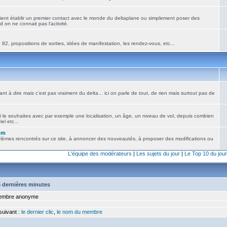
ient établir un premier contact avec le monde du deltaplane ou simplement poser des
 on ne connait pas l'activité.
82, propositions de sorties, idées de manifestation, les rendez-vous, etc...
nt à dire mais c'est pas vraiment du delta... ici on parle de tout, de rien mais surtout pas de
i le souhaites avec par exemple une localisation, un âge, un niveau de vol, depuis combien
el etc...
om
blèmes rencontrés sur ce site, à annoncer des nouveautés, à proposer des modifications ou
L'équipe des modérateurs
|
Les sujets du jour
|
Le Top 10 du jour
15 dernières minutes
mbre anonyme
 suivant :
le dernier clic
,
le nom du membre