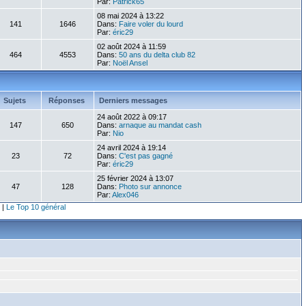
Par:
Patrick65
08 mai 2024 à 13:22
141
1646
Dans:
Faire voler du lourd
Par:
éric29
02 août 2024 à 11:59
464
4553
Dans:
50 ans du delta club 82
Par:
Noël Ansel
Sujets
Réponses
Derniers messages
24 août 2022 à 09:17
147
650
Dans:
arnaque au mandat cash
Par:
Nio
24 avril 2024 à 19:14
23
72
Dans:
C'est pas gagné
Par:
éric29
25 février 2024 à 13:07
47
128
Dans:
Photo sur annonce
Par:
Alex046
|
Le Top 10 général