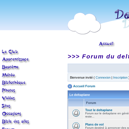
>>> Forum du del
Bienvenue invité (
Connexion
|
Inscription
Accueil Forum
Le deltaplane
Forum
Tout le deltaplane
Forum sur le deltaplane en général 
reste...
Plans de vol
Forum destiné à annoncer des sort