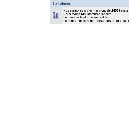
Statistiques
Nos membres ont écrit un total de
24533
mess
Nous avons
608
membres inscrits
Le membre le plus récent est
lau
Le nombre maximum d'utilisateurs en ligne sim