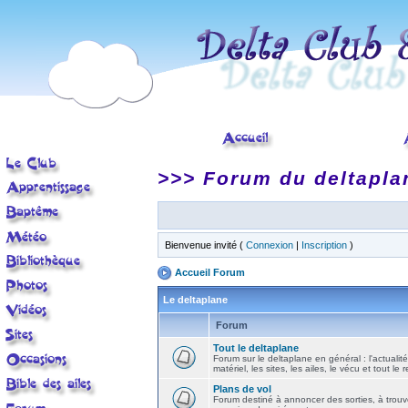
>>> Forum du deltapla
Bienvenue invité (
Connexion
|
Inscription
)
Accueil Forum
Le deltaplane
Forum
Tout le deltaplane
Forum sur le deltaplane en général : l'actualité
matériel, les sites, les ailes, le vécu et tout le r
Plans de vol
Forum destiné à annoncer des sorties, à trouv