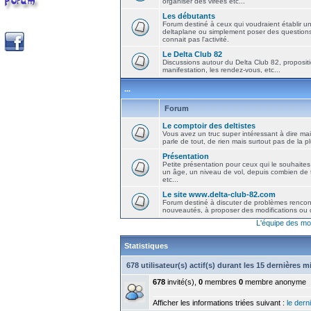
organiser des virées etc...
Les débutants
Forum destiné à ceux qui voudraient établir u
deltaplane ou simplement poser des question
connait pas l'activité.
Le Delta Club 82
Discussions autour du Delta Club 82, propositi
manifestation, les rendez-vous, etc...
...
Forum
Le comptoir des deltistes
Vous avez un truc super intéressant à dire mais
parle de tout, de rien mais surtout pas de la 
Présentation
Petite présentation pour ceux qui le souhaites
un âge, un niveau de vol, depuis combien de t
etc...
Le site www.delta-club-82.com
Forum destiné à discuter de problèmes rencont
nouveautés, à proposer des modifications ou d
L'équipe des mo
Statistiques
678 utilisateur(s) actif(s) durant les 15 dernières 
678
invité(s),
0
membres
0
membre anonyme
Afficher les informations triées suivant :
le derni