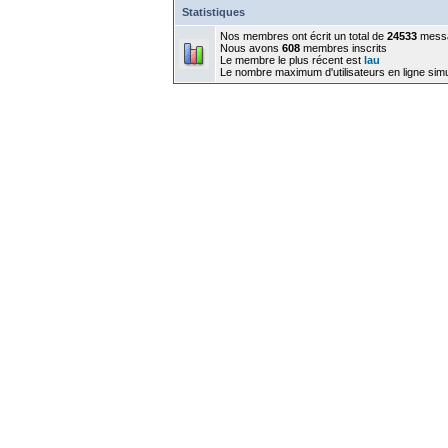
Statistiques
Nos membres ont écrit un total de
24533
mess
Nous avons
608
membres inscrits
Le membre le plus récent est
lau
Le nombre maximum d'utilisateurs en ligne sim