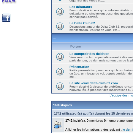
organiser des virées etc...
Les débutants
Forum destiné à ceux qui voudraient établir u
deltaplane ou simplement poser des question
connait pas l'activité.
Le Delta Club 82
Discussions autour du Delta Club 82, propositi
manifestation, les rendez-vous, etc...
...
Forum
Le comptoir des deltistes
Vous avez un truc super intéressant à dire mais
parle de tout, de rien mais surtout pas de la 
Présentation
Petite présentation pour ceux qui le souhaites
un âge, un niveau de vol, depuis combien de t
etc...
Le site www.delta-club-82.com
Forum destiné à discuter de problèmes rencont
nouveautés, à proposer des modifications ou d
L'équipe des mo
Statistiques
1742 utilisateur(s) actif(s) durant les 15 dernières
1742
invité(s),
0
membres
0
membre anonyme
Afficher les informations triées suivant :
le derni