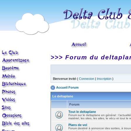
>>> Forum du deltapla
Bienvenue invité (
Connexion
|
Inscription
)
Accueil Forum
Le deltaplane
Forum
Tout le deltaplane
Forum sur le deltaplane en général : l'actualité
matériel, les sites, les ailes, le vécu et tout le r
Plans de vol
Forum destiné à annoncer des sorties, à trouv