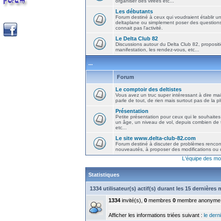
organiser des virées etc...
Les débutants
Forum destiné à ceux qui voudraient établir u
deltaplane ou simplement poser des question
connait pas l'activité.
Le Delta Club 82
Discussions autour du Delta Club 82, propositi
manifestation, les rendez-vous, etc...
...
Forum
Le comptoir des deltistes
Vous avez un truc super intéressant à dire mais
parle de tout, de rien mais surtout pas de la 
Présentation
Petite présentation pour ceux qui le souhaites
un âge, un niveau de vol, depuis combien de t
etc...
Le site www.delta-club-82.com
Forum destiné à discuter de problèmes rencont
nouveautés, à proposer des modifications ou d
L'équipe des mo
Statistiques
1334 utilisateur(s) actif(s) durant les 15 dernières
1334
invité(s),
0
membres
0
membre anonyme
Afficher les informations triées suivant :
le derni