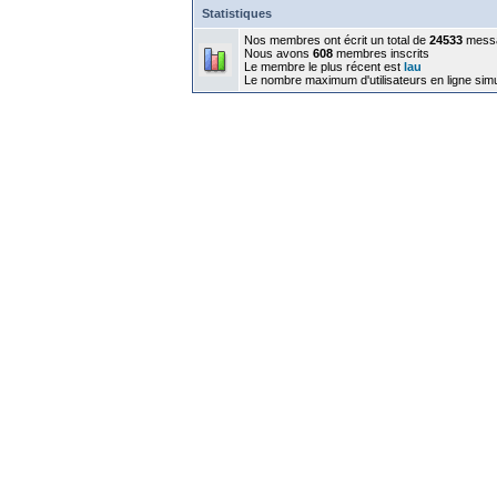
Statistiques
Nos membres ont écrit un total de
24533
mess
Nous avons
608
membres inscrits
Le membre le plus récent est
lau
Le nombre maximum d'utilisateurs en ligne sim