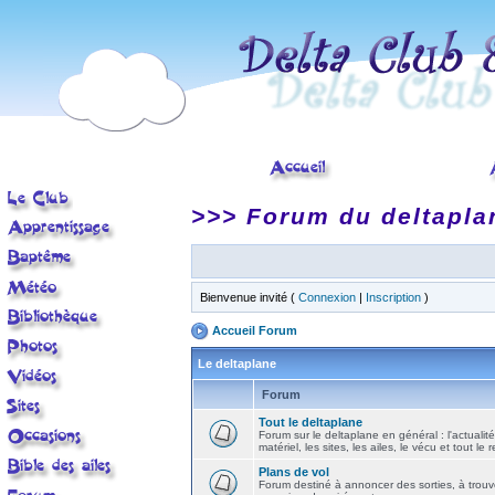
>>> Forum du deltapla
Bienvenue invité (
Connexion
|
Inscription
)
Accueil Forum
Le deltaplane
Forum
Tout le deltaplane
Forum sur le deltaplane en général : l'actualité
matériel, les sites, les ailes, le vécu et tout le r
Plans de vol
Forum destiné à annoncer des sorties, à trouv