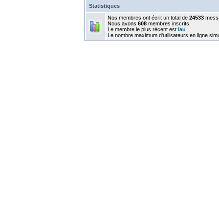
Statistiques
Nos membres ont écrit un total de
24533
mess
Nous avons
608
membres inscrits
Le membre le plus récent est
lau
Le nombre maximum d'utilisateurs en ligne sim