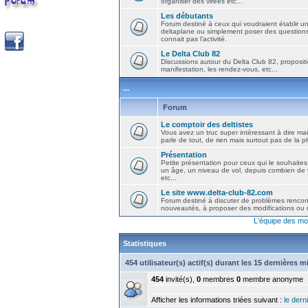
organiser des virées etc...
Les débutants
Forum destiné à ceux qui voudraient établir u
deltaplane ou simplement poser des question
connait pas l'activité.
Le Delta Club 82
Discussions autour du Delta Club 82, propositi
manifestation, les rendez-vous, etc...
...
Forum
Le comptoir des deltistes
Vous avez un truc super intéressant à dire mais
parle de tout, de rien mais surtout pas de la 
Présentation
Petite présentation pour ceux qui le souhaites
un âge, un niveau de vol, depuis combien de t
etc...
Le site www.delta-club-82.com
Forum destiné à discuter de problèmes rencont
nouveautés, à proposer des modifications ou d
L'équipe des mo
Statistiques
454 utilisateur(s) actif(s) durant les 15 dernières 
454
invité(s),
0
membres
0
membre anonyme
Afficher les informations triées suivant :
le derni