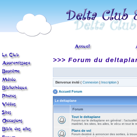
>>> Forum du deltapla
Bienvenue invité (
Connexion
|
Inscription
)
Accueil Forum
Le deltaplane
Forum
Tout le deltaplane
Forum sur le deltaplane en général : l'actualité
matériel, les sites, les ailes, le vécu et tout le r
Plans de vol
Forum destiné à annoncer des sorties, à trouv