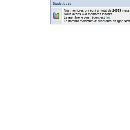
Statistiques
Nos membres ont écrit un total de
24533
mess
Nous avons
608
membres inscrits
Le membre le plus récent est
lau
Le nombre maximum d'utilisateurs en ligne sim