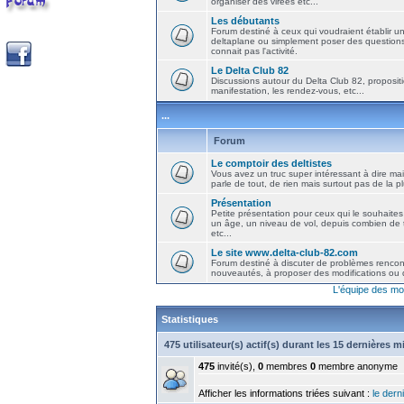
organiser des virées etc...
Les débutants
Forum destiné à ceux qui voudraient établir u
deltaplane ou simplement poser des question
connait pas l'activité.
Le Delta Club 82
Discussions autour du Delta Club 82, propositi
manifestation, les rendez-vous, etc...
...
Forum
Le comptoir des deltistes
Vous avez un truc super intéressant à dire mais
parle de tout, de rien mais surtout pas de la 
Présentation
Petite présentation pour ceux qui le souhaites
un âge, un niveau de vol, depuis combien de t
etc...
Le site www.delta-club-82.com
Forum destiné à discuter de problèmes rencont
nouveautés, à proposer des modifications ou d
L'équipe des mo
Statistiques
475 utilisateur(s) actif(s) durant les 15 dernières 
475
invité(s),
0
membres
0
membre anonyme
Afficher les informations triées suivant :
le derni