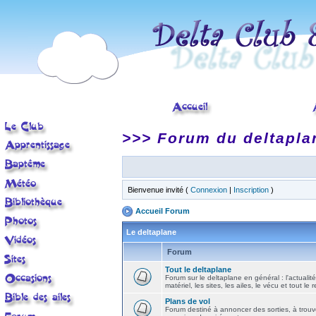
>>> Forum du deltapla
Bienvenue invité (
Connexion
|
Inscription
)
Accueil Forum
Le deltaplane
Forum
Tout le deltaplane
Forum sur le deltaplane en général : l'actualité
matériel, les sites, les ailes, le vécu et tout le r
Plans de vol
Forum destiné à annoncer des sorties, à trouv