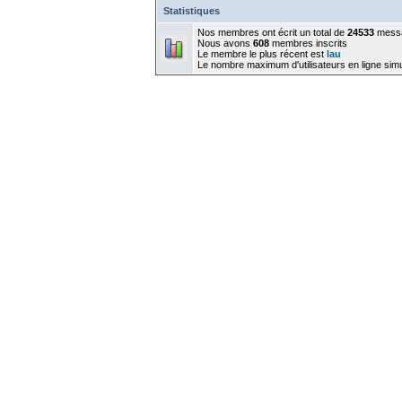
Statistiques
Nos membres ont écrit un total de
24533
mess
Nous avons
608
membres inscrits
Le membre le plus récent est
lau
Le nombre maximum d'utilisateurs en ligne sim