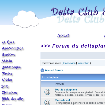
>>> Forum du deltapla
Bienvenue invité (
Connexion
|
Inscription
)
Accueil Forum
Le deltaplane
Forum
Tout le deltaplane
Forum sur le deltaplane en général : l'actualité
matériel, les sites, les ailes, le vécu et tout le r
Plans de vol
Forum destiné à annoncer des sorties, à trouv