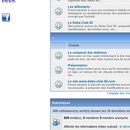
organiser des virées etc...
Les débutants
Forum destiné à ceux qui voudraient établir u
deltaplane ou simplement poser des question
connait pas l'activité.
Le Delta Club 82
Discussions autour du Delta Club 82, propositi
manifestation, les rendez-vous, etc...
...
Forum
Le comptoir des deltistes
Vous avez un truc super intéressant à dire mais
parle de tout, de rien mais surtout pas de la 
Présentation
Petite présentation pour ceux qui le souhaites
un âge, un niveau de vol, depuis combien de t
etc...
Le site www.delta-club-82.com
Forum destiné à discuter de problèmes rencont
nouveautés, à proposer des modifications ou d
L'équipe des mo
Statistiques
609 utilisateur(s) actif(s) durant les 15 dernières 
609
invité(s),
0
membres
0
membre anonyme
Afficher les informations triées suivant :
le derni