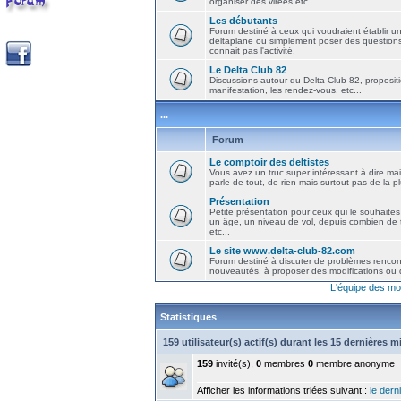
organiser des virées etc...
Les débutants
Forum destiné à ceux qui voudraient établir u
deltaplane ou simplement poser des question
connait pas l'activité.
Le Delta Club 82
Discussions autour du Delta Club 82, propositi
manifestation, les rendez-vous, etc...
...
Forum
Le comptoir des deltistes
Vous avez un truc super intéressant à dire mais
parle de tout, de rien mais surtout pas de la 
Présentation
Petite présentation pour ceux qui le souhaites
un âge, un niveau de vol, depuis combien de t
etc...
Le site www.delta-club-82.com
Forum destiné à discuter de problèmes rencont
nouveautés, à proposer des modifications ou d
L'équipe des mo
Statistiques
159 utilisateur(s) actif(s) durant les 15 dernières 
159
invité(s),
0
membres
0
membre anonyme
Afficher les informations triées suivant :
le derni