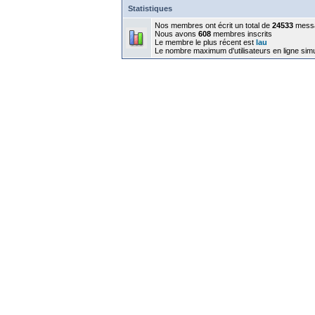
Statistiques
Nos membres ont écrit un total de
24533
mess
Nous avons
608
membres inscrits
Le membre le plus récent est
lau
Le nombre maximum d'utilisateurs en ligne sim