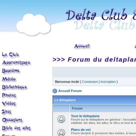
>>> Forum du deltapla
Bienvenue invité (
Connexion
|
Inscription
)
Accueil Forum
Le deltaplane
Forum
Tout le deltaplane
Forum sur le deltaplane en général : l'actualité
matériel, les sites, les ailes, le vécu et tout le r
Plans de vol
Forum destiné à annoncer des sorties, à trouv