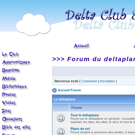
>>> Forum du deltapla
Bienvenue invité (
Connexion
|
Inscription
)
Accueil Forum
Le deltaplane
Forum
Tout le deltaplane
Forum sur le deltaplane en général : l'actualité
matériel, les sites, les ailes, le vécu et tout le r
Plans de vol
Forum destiné à annoncer des sorties, à trouv