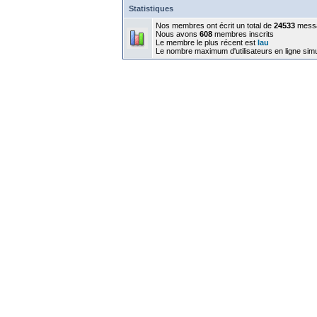
Statistiques
Nos membres ont écrit un total de
24533
mess
Nous avons
608
membres inscrits
Le membre le plus récent est
lau
Le nombre maximum d'utilisateurs en ligne sim