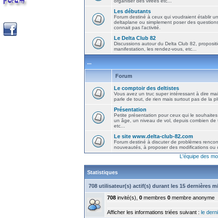
organiser des virées etc...
Les débutants
Forum destiné à ceux qui voudraient établir u
deltaplane ou simplement poser des question
connait pas l'activité.
Le Delta Club 82
Discussions autour du Delta Club 82, propositi
manifestation, les rendez-vous, etc...
...
Forum
Le comptoir des deltistes
Vous avez un truc super intéressant à dire mais
parle de tout, de rien mais surtout pas de la 
Présentation
Petite présentation pour ceux qui le souhaites
un âge, un niveau de vol, depuis combien de t
etc...
Le site www.delta-club-82.com
Forum destiné à discuter de problèmes rencont
nouveautés, à proposer des modifications ou d
L'équipe des mo
Statistiques
708 utilisateur(s) actif(s) durant les 15 dernières 
708
invité(s),
0
membres
0
membre anonyme
Afficher les informations triées suivant :
le derni