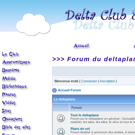
>>> Forum du deltapla
Bienvenue invité (
Connexion
|
Inscription
)
Accueil Forum
Le deltaplane
Forum
Tout le deltaplane
Forum sur le deltaplane en général : l'actualité
matériel, les sites, les ailes, le vécu et tout le r
Plans de vol
Forum destiné à annoncer des sorties, à trouv