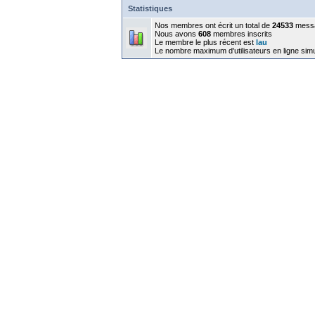
Statistiques
Nos membres ont écrit un total de
24533
mess
Nous avons
608
membres inscrits
Le membre le plus récent est
lau
Le nombre maximum d'utilisateurs en ligne sim