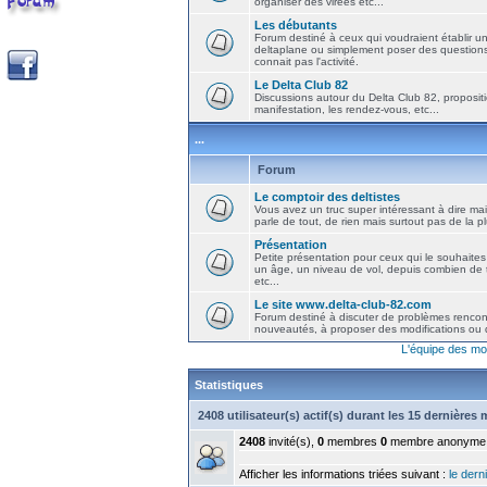
organiser des virées etc...
Les débutants
Forum destiné à ceux qui voudraient établir u
deltaplane ou simplement poser des question
connait pas l'activité.
Le Delta Club 82
Discussions autour du Delta Club 82, propositi
manifestation, les rendez-vous, etc...
...
Forum
Le comptoir des deltistes
Vous avez un truc super intéressant à dire mais
parle de tout, de rien mais surtout pas de la 
Présentation
Petite présentation pour ceux qui le souhaites
un âge, un niveau de vol, depuis combien de t
etc...
Le site www.delta-club-82.com
Forum destiné à discuter de problèmes rencont
nouveautés, à proposer des modifications ou d
L'équipe des mo
Statistiques
2408 utilisateur(s) actif(s) durant les 15 dernières
2408
invité(s),
0
membres
0
membre anonyme
Afficher les informations triées suivant :
le derni