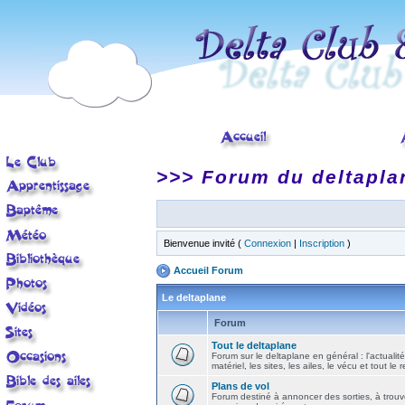
>>> Forum du deltapla
Bienvenue invité (
Connexion
|
Inscription
)
Accueil Forum
Le deltaplane
Forum
Tout le deltaplane
Forum sur le deltaplane en général : l'actualité
matériel, les sites, les ailes, le vécu et tout le r
Plans de vol
Forum destiné à annoncer des sorties, à trouv