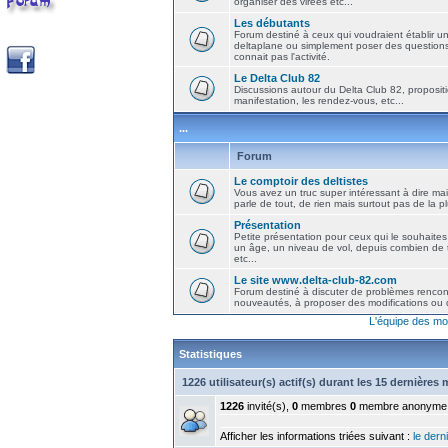
organiser des virées etc...
Les débutants
Forum destiné à ceux qui voudraient établir u
deltaplane ou simplement poser des question
connait pas l'activité.
Le Delta Club 82
Discussions autour du Delta Club 82, propositi
manifestation, les rendez-vous, etc...
...
Forum
Le comptoir des deltistes
Vous avez un truc super intéressant à dire mais
parle de tout, de rien mais surtout pas de la 
Présentation
Petite présentation pour ceux qui le souhaites
un âge, un niveau de vol, depuis combien de t
etc...
Le site www.delta-club-82.com
Forum destiné à discuter de problèmes rencont
nouveautés, à proposer des modifications ou d
L'équipe des mo
Statistiques
1226 utilisateur(s) actif(s) durant les 15 dernières
1226
invité(s),
0
membres
0
membre anonyme
Afficher les informations triées suivant :
le derni