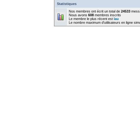
Statistiques
Nos membres ont écrit un total de
24533
mess
Nous avons
608
membres inscrits
Le membre le plus récent est
lau
Le nombre maximum d'utilisateurs en ligne sim