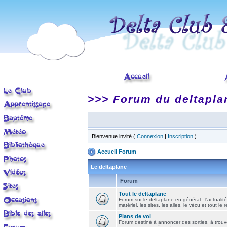
>>> Forum du deltapla
Bienvenue invité (
Connexion
|
Inscription
)
Accueil Forum
Le deltaplane
Forum
Tout le deltaplane
Forum sur le deltaplane en général : l'actualité
matériel, les sites, les ailes, le vécu et tout le r
Plans de vol
Forum destiné à annoncer des sorties, à trouv