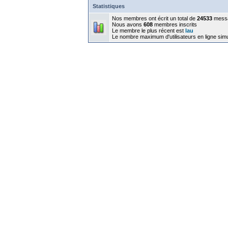
Statistiques
Nos membres ont écrit un total de
24533
mess
Nous avons
608
membres inscrits
Le membre le plus récent est
lau
Le nombre maximum d'utilisateurs en ligne sim