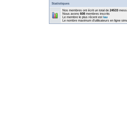
Statistiques
Nos membres ont écrit un total de
24533
mess
Nous avons
608
membres inscrits
Le membre le plus récent est
lau
Le nombre maximum d'utilisateurs en ligne sim