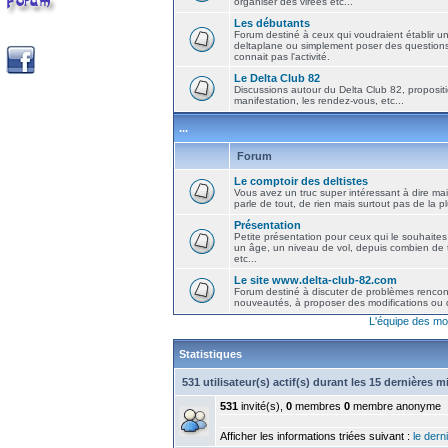
organiser des virées etc...
Les débutants
Forum destiné à ceux qui voudraient établir u
deltaplane ou simplement poser des question
connait pas l'activité.
Le Delta Club 82
Discussions autour du Delta Club 82, propositi
manifestation, les rendez-vous, etc...
...
Forum
Le comptoir des deltistes
Vous avez un truc super intéressant à dire mais
parle de tout, de rien mais surtout pas de la 
Présentation
Petite présentation pour ceux qui le souhaites
un âge, un niveau de vol, depuis combien de t
etc...
Le site www.delta-club-82.com
Forum destiné à discuter de problèmes rencont
nouveautés, à proposer des modifications ou d
L'équipe des mo
Statistiques
531 utilisateur(s) actif(s) durant les 15 dernières 
531
invité(s),
0
membres
0
membre anonyme
Afficher les informations triées suivant :
le derni