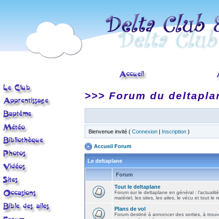
>>> Forum du deltapla
Bienvenue invité (
Connexion
|
Inscription
)
Accueil Forum
Le deltaplane
Forum
Tout le deltaplane
Forum sur le deltaplane en général : l'actualité
matériel, les sites, les ailes, le vécu et tout le r
Plans de vol
Forum destiné à annoncer des sorties, à trouv