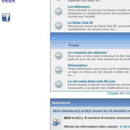
organiser des virées etc...
Les débutants
Forum destiné à ceux qui voudraient établir u
deltaplane ou simplement poser des question
connait pas l'activité.
Le Delta Club 82
Discussions autour du Delta Club 82, propositi
manifestation, les rendez-vous, etc...
...
Forum
Le comptoir des deltistes
Vous avez un truc super intéressant à dire mais
parle de tout, de rien mais surtout pas de la 
Présentation
Petite présentation pour ceux qui le souhaites
un âge, un niveau de vol, depuis combien de t
etc...
Le site www.delta-club-82.com
Forum destiné à discuter de problèmes rencont
nouveautés, à proposer des modifications ou d
L'équipe des mo
Statistiques
2614 utilisateur(s) actif(s) durant les 15 dernières
2614
invité(s),
0
membres
0
membre anonyme
Afficher les informations triées suivant :
le derni