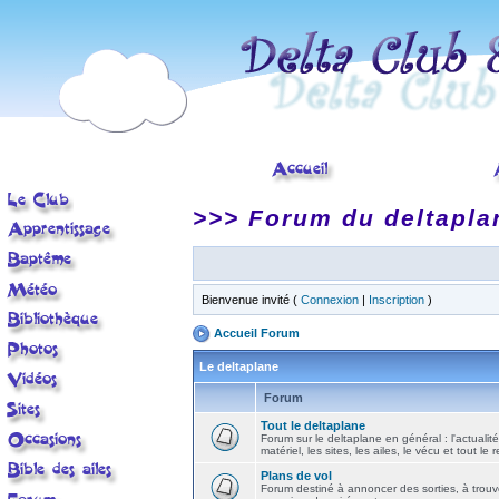
>>> Forum du deltapla
Bienvenue invité (
Connexion
|
Inscription
)
Accueil Forum
Le deltaplane
Forum
Tout le deltaplane
Forum sur le deltaplane en général : l'actualité
matériel, les sites, les ailes, le vécu et tout le r
Plans de vol
Forum destiné à annoncer des sorties, à trouv