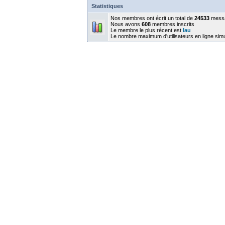
Statistiques
Nos membres ont écrit un total de
24533
mess
Nous avons
608
membres inscrits
Le membre le plus récent est
lau
Le nombre maximum d'utilisateurs en ligne sim