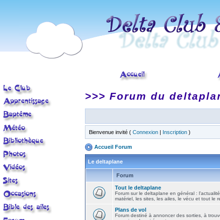
>>> Forum du deltapla
Bienvenue invité (
Connexion
|
Inscription
)
Accueil Forum
Le deltaplane
Forum
Tout le deltaplane
Forum sur le deltaplane en général : l'actualité
matériel, les sites, les ailes, le vécu et tout le r
Plans de vol
Forum destiné à annoncer des sorties, à trouv