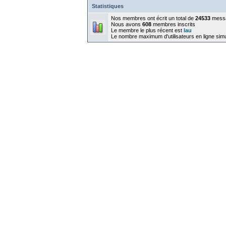
Statistiques
Nos membres ont écrit un total de
24533
mess
Nous avons
608
membres inscrits
Le membre le plus récent est
lau
Le nombre maximum d'utilisateurs en ligne sim