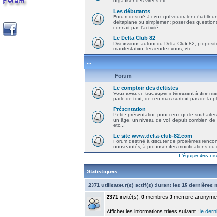
organiser des virées etc...
Les débutants
Forum destiné à ceux qui voudraient établir u
deltaplane ou simplement poser des question
connait pas l'activité.
Le Delta Club 82
Discussions autour du Delta Club 82, propositi
manifestation, les rendez-vous, etc...
...
Forum
Le comptoir des deltistes
Vous avez un truc super intéressant à dire mais
parle de tout, de rien mais surtout pas de la 
Présentation
Petite présentation pour ceux qui le souhaites
un âge, un niveau de vol, depuis combien de t
etc...
Le site www.delta-club-82.com
Forum destiné à discuter de problèmes rencont
nouveautés, à proposer des modifications ou d
L'équipe des mo
Statistiques
2371 utilisateur(s) actif(s) durant les 15 dernières
2371
invité(s),
0
membres
0
membre anonyme
Afficher les informations triées suivant :
le derni