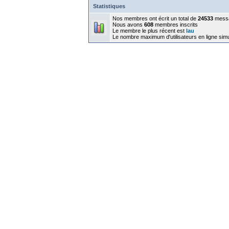
Statistiques
Nos membres ont écrit un total de
24533
mess
Nous avons
608
membres inscrits
Le membre le plus récent est
lau
Le nombre maximum d'utilisateurs en ligne sim