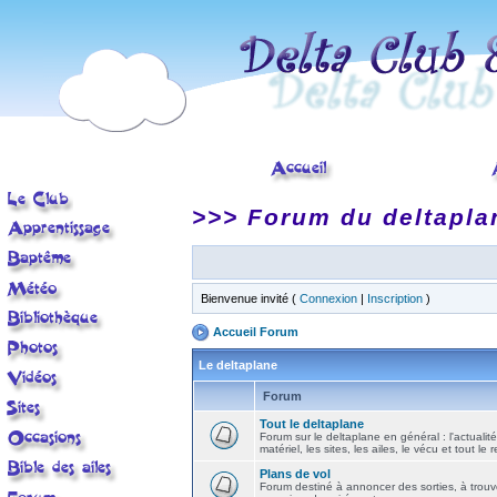
>>> Forum du deltapla
Bienvenue invité (
Connexion
|
Inscription
)
Accueil Forum
Le deltaplane
Forum
Tout le deltaplane
Forum sur le deltaplane en général : l'actualité
matériel, les sites, les ailes, le vécu et tout le r
Plans de vol
Forum destiné à annoncer des sorties, à trouv