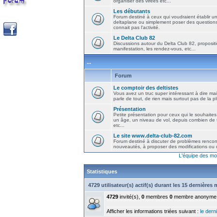
organiser des virées etc...
Les débutants
Forum destiné à ceux qui voudraient établir u
deltaplane ou simplement poser des question
connait pas l'activité.
Le Delta Club 82
Discussions autour du Delta Club 82, propositi
manifestation, les rendez-vous, etc...
...
Forum
Le comptoir des deltistes
Vous avez un truc super intéressant à dire mais
parle de tout, de rien mais surtout pas de la 
Présentation
Petite présentation pour ceux qui le souhaites
un âge, un niveau de vol, depuis combien de t
etc...
Le site www.delta-club-82.com
Forum destiné à discuter de problèmes rencont
nouveautés, à proposer des modifications ou d
L'équipe des mo
Statistiques
4729 utilisateur(s) actif(s) durant les 15 dernières
4729
invité(s),
0
membres
0
membre anonyme
Afficher les informations triées suivant :
le derni