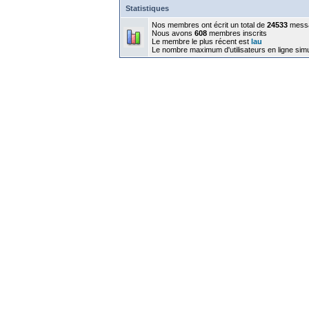
Statistiques
Nos membres ont écrit un total de
24533
mess
Nous avons
608
membres inscrits
Le membre le plus récent est
lau
Le nombre maximum d'utilisateurs en ligne sim