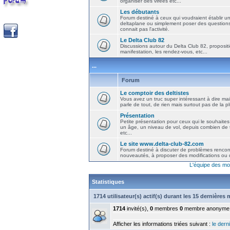
organiser des virées etc...
Les débutants
Forum destiné à ceux qui voudraient établir u
deltaplane ou simplement poser des question
connait pas l'activité.
Le Delta Club 82
Discussions autour du Delta Club 82, propositi
manifestation, les rendez-vous, etc...
...
Forum
Le comptoir des deltistes
Vous avez un truc super intéressant à dire mais
parle de tout, de rien mais surtout pas de la 
Présentation
Petite présentation pour ceux qui le souhaites
un âge, un niveau de vol, depuis combien de t
etc...
Le site www.delta-club-82.com
Forum destiné à discuter de problèmes rencont
nouveautés, à proposer des modifications ou d
L'équipe des mo
Statistiques
1714 utilisateur(s) actif(s) durant les 15 dernières
1714
invité(s),
0
membres
0
membre anonyme
Afficher les informations triées suivant :
le derni