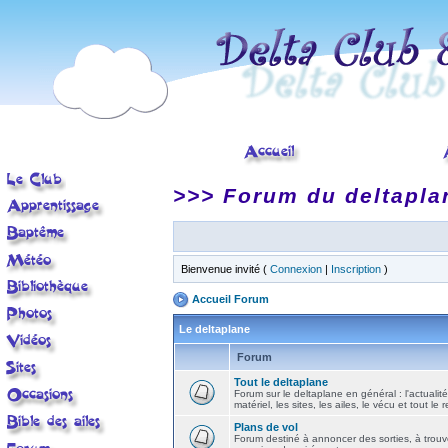
>>> Forum du deltapla
Bienvenue invité (
Connexion
|
Inscription
)
Accueil Forum
Le deltaplane
Forum
Tout le deltaplane
Forum sur le deltaplane en général : l'actualité
matériel, les sites, les ailes, le vécu et tout le r
Plans de vol
Forum destiné à annoncer des sorties, à trouv