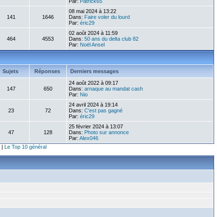
Par:
Patrick65
08 mai 2024 à 13:22
141
1646
Dans:
Faire voler du lourd
Par:
éric29
02 août 2024 à 11:59
464
4553
Dans:
50 ans du delta club 82
Par:
Noël Ansel
Sujets
Réponses
Derniers messages
24 août 2022 à 09:17
147
650
Dans:
arnaque au mandat cash
Par:
Nio
24 avril 2024 à 19:14
23
72
Dans:
C'est pas gagné
Par:
éric29
25 février 2024 à 13:07
47
128
Dans:
Photo sur annonce
Par:
Alex046
|
Le Top 10 général