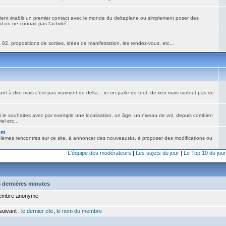
ient établir un premier contact avec le monde du deltaplane ou simplement poser des
 on ne connait pas l'activité.
82, propositions de sorties, idées de manifestation, les rendez-vous, etc...
nt à dire mais c'est pas vraiment du delta... ici on parle de tout, de rien mais surtout pas de
i le souhaites avec par exemple une localisation, un âge, un niveau de vol, depuis combien
el etc...
om
blèmes rencontrés sur ce site, à annoncer des nouveautés, à proposer des modifications ou
L'équipe des modérateurs
|
Les sujets du jour
|
Le Top 10 du jour
15 dernières minutes
mbre anonyme
 suivant :
le dernier clic
,
le nom du membre