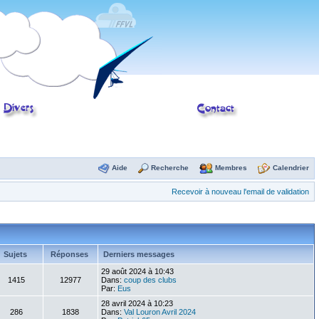
Aide
Recherche
Membres
Calendrier
Recevoir à nouveau l'email de validation
Sujets
Réponses
Derniers messages
29 août 2024 à 10:43
1415
12977
Dans:
coup des clubs
Par:
Eus
28 avril 2024 à 10:23
286
1838
Dans:
Val Louron Avril 2024