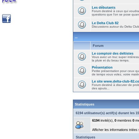
Les débutants
Forum destiné à ceux qui voudra
questions que l'on se pose quand
Le Delta Club 82
Discussions autour du Delta Club 
...
Forum
Le comptoir des deltistes
Vous avez un truc super intéressa
la pluie et du beau temps.
Présentation
Petite présentation pour ceux qu
de temps vous volez, votre matéri
Le site www.delta-club-82.c
Forum destiné à discuter de pro
des ajouts...
Statistiques
6194 utilisateur(s) actif(s) durant les 
6194
invité(s),
0
membres
0
me
Afficher les informations triées
Statistiques