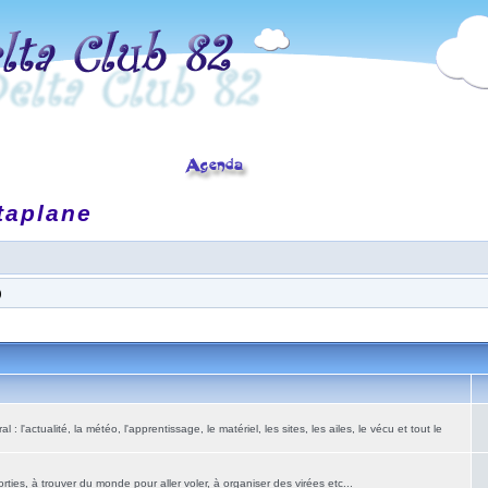
taplane
)
: l'actualité, la météo, l'apprentissage, le matériel, les sites, les ailes, le vécu et tout le
ies, à trouver du monde pour aller voler, à organiser des virées etc...