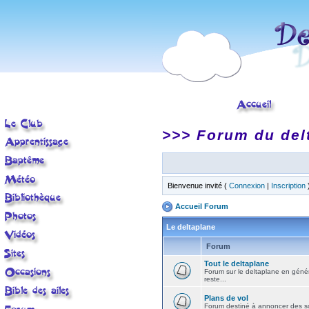
>>> Forum du del
Bienvenue invité (
Connexion
|
Inscription
Accueil Forum
Le deltaplane
Forum
Tout le deltaplane
Forum sur le deltaplane en général 
reste...
Plans de vol
Forum destiné à annoncer des sort