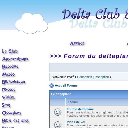
>>> Forum du deltapla
Bienvenue invité (
Connexion
|
Inscription
)
Accueil Forum
Le deltaplane
Forum
Tout le deltaplane
Forum sur le deltaplane en général : l'actualité
matériel, les sites, les ailes, le vécu et tout le r
Plans de vol
Forum destiné à annoncer des sorties, à trouv