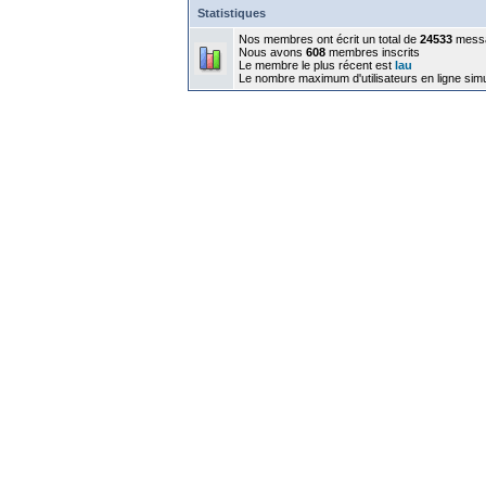
Statistiques
Nos membres ont écrit un total de
24533
mess
Nous avons
608
membres inscrits
Le membre le plus récent est
lau
Le nombre maximum d'utilisateurs en ligne sim