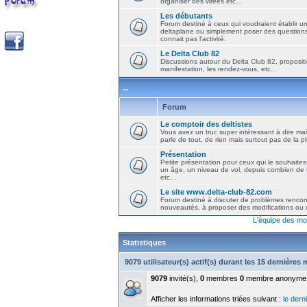
organiser des virées etc...
Les débutants
Forum destiné à ceux qui voudraient établir u
deltaplane ou simplement poser des question
connait pas l'activité.
Le Delta Club 82
Discussions autour du Delta Club 82, propositi
manifestation, les rendez-vous, etc...
...
Forum
Le comptoir des deltistes
Vous avez un truc super intéressant à dire mais
parle de tout, de rien mais surtout pas de la 
Présentation
Petite présentation pour ceux qui le souhaites
un âge, un niveau de vol, depuis combien de t
etc...
Le site www.delta-club-82.com
Forum destiné à discuter de problèmes rencont
nouveautés, à proposer des modifications ou d
L'équipe des mo
Statistiques
9079 utilisateur(s) actif(s) durant les 15 dernières
9079
invité(s),
0
membres
0
membre anonyme
Afficher les informations triées suivant :
le derni