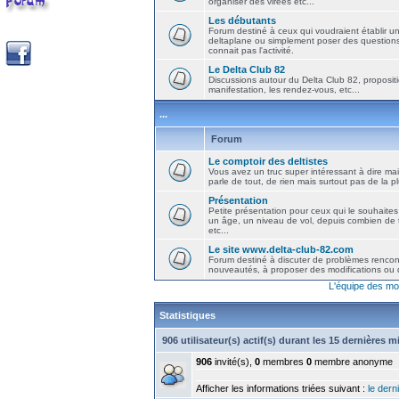
organiser des virées etc...
Les débutants
Forum destiné à ceux qui voudraient établir u
deltaplane ou simplement poser des question
connait pas l'activité.
Le Delta Club 82
Discussions autour du Delta Club 82, propositi
manifestation, les rendez-vous, etc...
...
Forum
Le comptoir des deltistes
Vous avez un truc super intéressant à dire mais
parle de tout, de rien mais surtout pas de la 
Présentation
Petite présentation pour ceux qui le souhaites
un âge, un niveau de vol, depuis combien de t
etc...
Le site www.delta-club-82.com
Forum destiné à discuter de problèmes rencont
nouveautés, à proposer des modifications ou d
L'équipe des mo
Statistiques
906 utilisateur(s) actif(s) durant les 15 dernières 
906
invité(s),
0
membres
0
membre anonyme
Afficher les informations triées suivant :
le derni