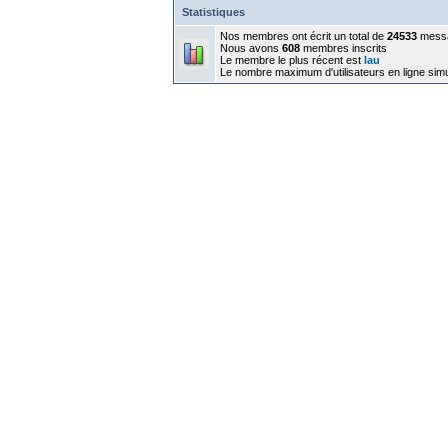
Statistiques
Nos membres ont écrit un total de
24533
mess
Nous avons
608
membres inscrits
Le membre le plus récent est
lau
Le nombre maximum d'utilisateurs en ligne sim