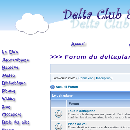
>>> Forum du deltapla
Bienvenue invité (
Connexion
|
Inscription
)
Accueil Forum
Le deltaplane
Forum
Tout le deltaplane
Forum sur le deltaplane en général : l'actualité
matériel, les sites, les ailes, le vécu et tout le r
Plans de vol
Forum destiné à annoncer des sorties, à trouv