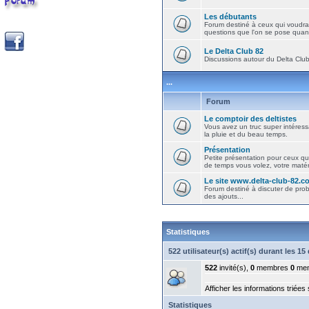
Les débutants
Forum destiné à ceux qui voudra
questions que l'on se pose quand
Le Delta Club 82
Discussions autour du Delta Club 
...
Forum
Le comptoir des deltistes
Vous avez un truc super intéressa
la pluie et du beau temps.
Présentation
Petite présentation pour ceux qu
de temps vous volez, votre matéri
Le site www.delta-club-82.c
Forum destiné à discuter de pro
des ajouts...
Statistiques
522 utilisateur(s) actif(s) durant les 1
522
invité(s),
0
membres
0
mem
Afficher les informations triées
Statistiques