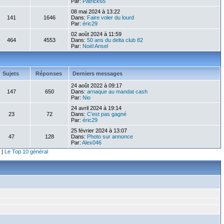
Par:
Patrick65
08 mai 2024 à 13:22
141
1646
Dans:
Faire voler du lourd
Par:
éric29
02 août 2024 à 11:59
464
4553
Dans:
50 ans du delta club 82
Par:
Noël Ansel
Sujets
Réponses
Derniers messages
24 août 2022 à 09:17
147
650
Dans:
arnaque au mandat cash
Par:
Nio
24 avril 2024 à 19:14
23
72
Dans:
C'est pas gagné
Par:
éric29
25 février 2024 à 13:07
47
128
Dans:
Photo sur annonce
Par:
Alex046
|
Le Top 10 général