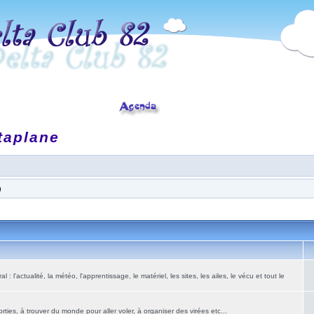
taplane
)
: l'actualité, la météo, l'apprentissage, le matériel, les sites, les ailes, le vécu et tout le
ies, à trouver du monde pour aller voler, à organiser des virées etc...