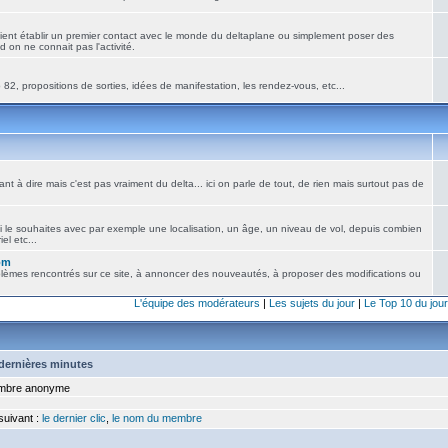
ient établir un premier contact avec le monde du deltaplane ou simplement poser des
 on ne connait pas l'activité.
82, propositions de sorties, idées de manifestation, les rendez-vous, etc...
nt à dire mais c'est pas vraiment du delta... ici on parle de tout, de rien mais surtout pas de
i le souhaites avec par exemple une localisation, un âge, un niveau de vol, depuis combien
el etc...
om
blèmes rencontrés sur ce site, à annoncer des nouveautés, à proposer des modifications ou
L'équipe des modérateurs
|
Les sujets du jour
|
Le Top 10 du jour
5 dernières minutes
bre anonyme
 suivant :
le dernier clic
,
le nom du membre