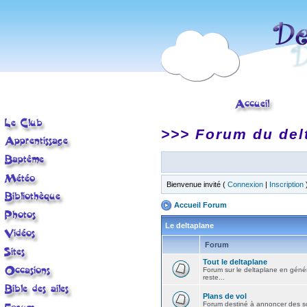
>>> Forum du del
Bienvenue invité (
Connexion
|
Inscription
Accueil Forum
Le deltaplane
Forum
Tout le deltaplane
Forum sur le deltaplane en général 
reste...
Plans de vol
Forum destiné à annoncer des sort