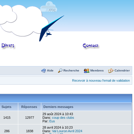
Aide
Recherche
Membres
Calendrier
Recevoir à nouveau l'email de validation
Sujets
Réponses
Derniers messages
29 août 2024 à 10:43
1415
12977
Dans:
coup des clubs
Par:
Eus
28 avril 2024 à 10:23
286
1838
Dans:
Val Louron Avril 2024