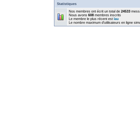
Statistiques
Nos membres ont écrit un total de
24533
mess
Nous avons
608
membres inscrits
Le membre le plus récent est
lau
Le nombre maximum d'utilisateurs en ligne sim