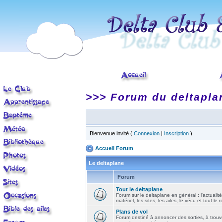
>>> Forum du deltapla
Bienvenue invité (
Connexion
|
Inscription
)
Accueil Forum
Le deltaplane
Forum
Tout le deltaplane
Forum sur le deltaplane en général : l'actualité
matériel, les sites, les ailes, le vécu et tout le r
Plans de vol
Forum destiné à annoncer des sorties, à trouv