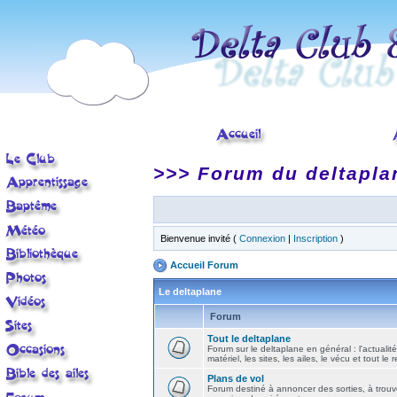
>>> Forum du deltapla
Bienvenue invité (
Connexion
|
Inscription
)
Accueil Forum
Le deltaplane
Forum
Tout le deltaplane
Forum sur le deltaplane en général : l'actualité
matériel, les sites, les ailes, le vécu et tout le r
Plans de vol
Forum destiné à annoncer des sorties, à trouv