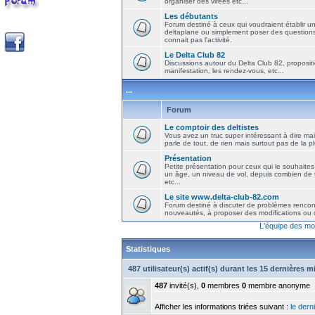
organiser des virées etc...
Les débutants
Forum destiné à ceux qui voudraient établir u
deltaplane ou simplement poser des question
connait pas l'activité.
Le Delta Club 82
Discussions autour du Delta Club 82, propositi
manifestation, les rendez-vous, etc...
...
Forum
Le comptoir des deltistes
Vous avez un truc super intéressant à dire mais
parle de tout, de rien mais surtout pas de la 
Présentation
Petite présentation pour ceux qui le souhaites
un âge, un niveau de vol, depuis combien de t
etc...
Le site www.delta-club-82.com
Forum destiné à discuter de problèmes rencont
nouveautés, à proposer des modifications ou d
L'équipe des mo
Statistiques
487 utilisateur(s) actif(s) durant les 15 dernières 
487
invité(s),
0
membres
0
membre anonyme
Afficher les informations triées suivant :
le derni