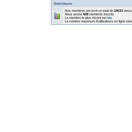
Statistiques
Nos membres ont écrit un total de
24533
mess
Nous avons
608
membres inscrits
Le membre le plus récent est
lau
Le nombre maximum d'utilisateurs en ligne sim