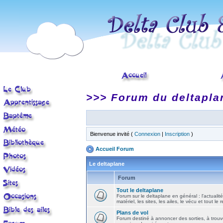
>>> Forum du deltapla
Bienvenue invité (
Connexion
|
Inscription
)
Accueil Forum
Le deltaplane
Forum
Tout le deltaplane
Forum sur le deltaplane en général : l'actualité
matériel, les sites, les ailes, le vécu et tout le r
Plans de vol
Forum destiné à annoncer des sorties, à trouv