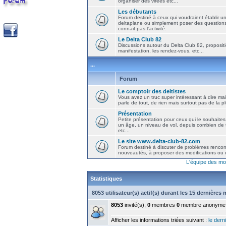
organiser des virées etc...
Les débutants
Forum destiné à ceux qui voudraient établir u
deltaplane ou simplement poser des question
connait pas l'activité.
Le Delta Club 82
Discussions autour du Delta Club 82, propositi
manifestation, les rendez-vous, etc...
...
Forum
Le comptoir des deltistes
Vous avez un truc super intéressant à dire mais
parle de tout, de rien mais surtout pas de la 
Présentation
Petite présentation pour ceux qui le souhaites
un âge, un niveau de vol, depuis combien de t
etc...
Le site www.delta-club-82.com
Forum destiné à discuter de problèmes rencont
nouveautés, à proposer des modifications ou d
L'équipe des mo
Statistiques
8053 utilisateur(s) actif(s) durant les 15 dernières
8053
invité(s),
0
membres
0
membre anonyme
Afficher les informations triées suivant :
le derni