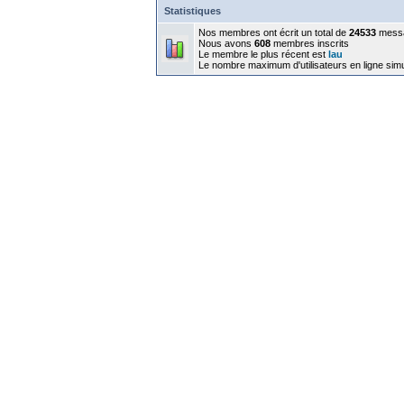
Statistiques
Nos membres ont écrit un total de
24533
mess
Nous avons
608
membres inscrits
Le membre le plus récent est
lau
Le nombre maximum d'utilisateurs en ligne sim