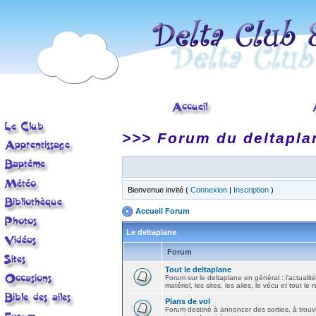
>>> Forum du deltapla
Bienvenue invité (
Connexion
|
Inscription
)
Accueil Forum
Le deltaplane
Forum
Tout le deltaplane
Forum sur le deltaplane en général : l'actualité
matériel, les sites, les ailes, le vécu et tout le r
Plans de vol
Forum destiné à annoncer des sorties, à trouv