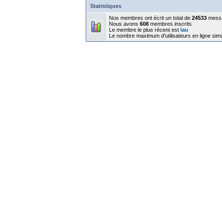
Statistiques
Nos membres ont écrit un total de
24533
mess
Nous avons
608
membres inscrits
Le membre le plus récent est
lau
Le nombre maximum d'utilisateurs en ligne sim