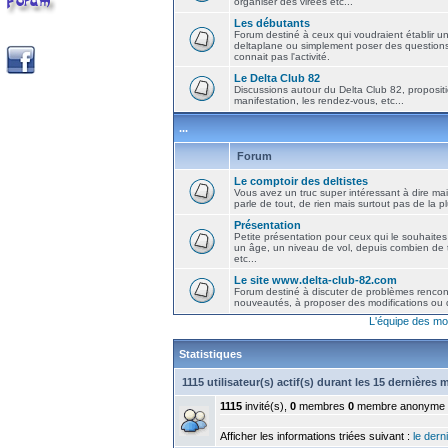
organiser des virées etc...
Les débutants
Forum destiné à ceux qui voudraient établir u
deltaplane ou simplement poser des question
connait pas l'activité.
Le Delta Club 82
Discussions autour du Delta Club 82, propositi
manifestation, les rendez-vous, etc...
...
Forum
Le comptoir des deltistes
Vous avez un truc super intéressant à dire mais
parle de tout, de rien mais surtout pas de la 
Présentation
Petite présentation pour ceux qui le souhaites
un âge, un niveau de vol, depuis combien de t
etc...
Le site www.delta-club-82.com
Forum destiné à discuter de problèmes rencont
nouveautés, à proposer des modifications ou d
L'équipe des mo
Statistiques
1115 utilisateur(s) actif(s) durant les 15 dernières 
1115
invité(s),
0
membres
0
membre anonyme
Afficher les informations triées suivant :
le derni