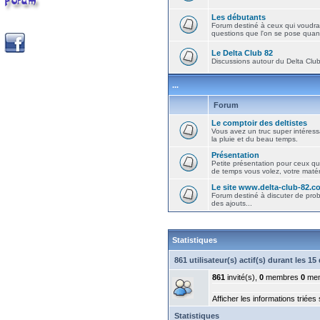
Les débutants
Forum destiné à ceux qui voudra
questions que l'on se pose quand
Le Delta Club 82
Discussions autour du Delta Club 
...
Forum
Le comptoir des deltistes
Vous avez un truc super intéressa
la pluie et du beau temps.
Présentation
Petite présentation pour ceux qu
de temps vous volez, votre matéri
Le site www.delta-club-82.c
Forum destiné à discuter de pro
des ajouts...
Statistiques
861 utilisateur(s) actif(s) durant les 1
861
invité(s),
0
membres
0
mem
Afficher les informations triées
Statistiques