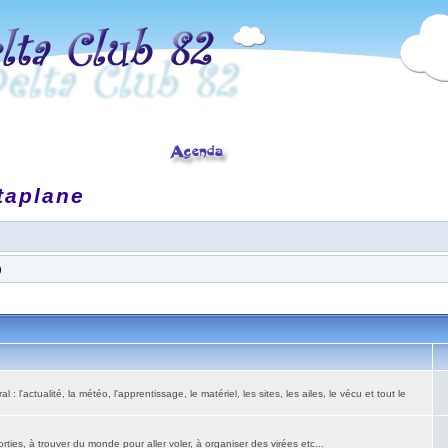
taplane
)
: l'actualité, la météo, l'apprentissage, le matériel, les sites, les ailes, le vécu et tout le
ies, à trouver du monde pour aller voler, à organiser des virées etc...