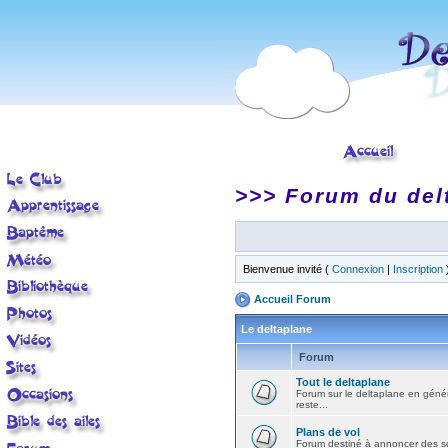
>>> Forum du del
Bienvenue invité (
Connexion
|
Inscription
Accueil Forum
Le deltaplane
Forum
Tout le deltaplane
Forum sur le deltaplane en général 
reste...
Plans de vol
Forum destiné à annoncer des sort