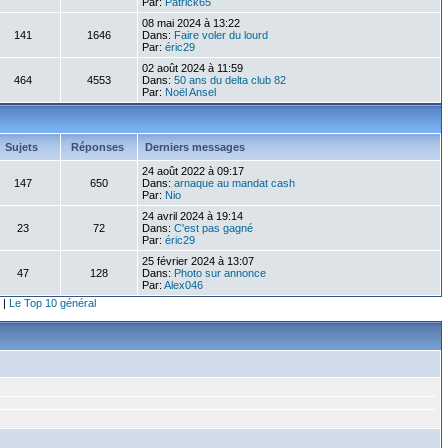
Par:
Patrick65
08 mai 2024 à 13:22
141
1646
Dans:
Faire voler du lourd
Par:
éric29
02 août 2024 à 11:59
464
4553
Dans:
50 ans du delta club 82
Par:
Noël Ansel
Sujets
Réponses
Derniers messages
24 août 2022 à 09:17
147
650
Dans:
arnaque au mandat cash
Par:
Nio
24 avril 2024 à 19:14
23
72
Dans:
C'est pas gagné
Par:
éric29
25 février 2024 à 13:07
47
128
Dans:
Photo sur annonce
Par:
Alex046
|
Le Top 10 général