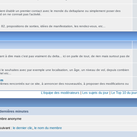
ient établir un premier contact avec le monde du deltaplane ou simplement poser des
 on ne connait pas l'activité.
82, propositions de sorties, idées de manifestation, les rendez-vous, etc...
nt à dire mais c'est pas vraiment du delta... ici on parle de tout, de rien mais surtout pas de
i le souhaites avec par exemple une localisation, un âge, un niveau de vol, depuis combien
el etc...
om
blèmes rencontrés sur ce site, à annoncer des nouveautés, à proposer des modifications ou
L'équipe des modérateurs
|
Les sujets du jour
|
Le Top 10 du jour
5 dernières minutes
bre anonyme
 suivant :
le dernier clic
,
le nom du membre