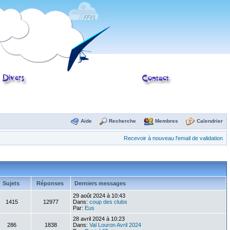
Aide
Recherche
Membres
Calendrier
Recevoir à nouveau l'email de validation
Sujets
Réponses
Derniers messages
29 août 2024 à 10:43
1415
12977
Dans:
coup des clubs
Par:
Eus
28 avril 2024 à 10:23
286
1838
Dans:
Val Louron Avril 2024