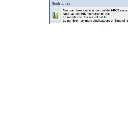
Statistiques
Nos membres ont écrit un total de
24533
mess
Nous avons
608
membres inscrits
Le membre le plus récent est
lau
Le nombre maximum d'utilisateurs en ligne sim