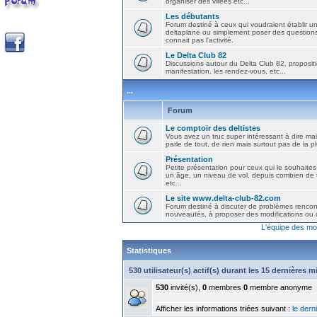
organiser des virées etc...
Les débutants
Forum destiné à ceux qui voudraient établir u
deltaplane ou simplement poser des question
connait pas l'activité.
Le Delta Club 82
Discussions autour du Delta Club 82, propositi
manifestation, les rendez-vous, etc...
...
Forum
Le comptoir des deltistes
Vous avez un truc super intéressant à dire mais
parle de tout, de rien mais surtout pas de la 
Présentation
Petite présentation pour ceux qui le souhaites
un âge, un niveau de vol, depuis combien de t
etc...
Le site www.delta-club-82.com
Forum destiné à discuter de problèmes rencont
nouveautés, à proposer des modifications ou d
L'équipe des mo
Statistiques
530 utilisateur(s) actif(s) durant les 15 dernières 
530
invité(s),
0
membres
0
membre anonyme
Afficher les informations triées suivant :
le derni