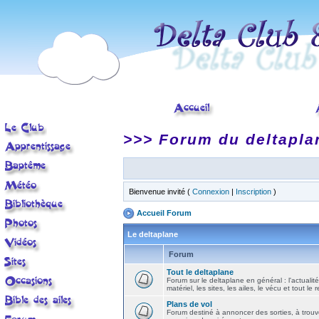
>>> Forum du deltapla
Bienvenue invité (
Connexion
|
Inscription
)
Accueil Forum
Le deltaplane
Forum
Tout le deltaplane
Forum sur le deltaplane en général : l'actualité
matériel, les sites, les ailes, le vécu et tout le r
Plans de vol
Forum destiné à annoncer des sorties, à trouv