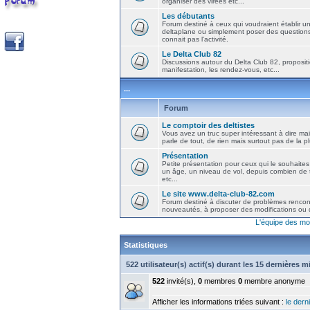
organiser des virées etc...
Les débutants
Forum destiné à ceux qui voudraient établir u
deltaplane ou simplement poser des question
connait pas l'activité.
Le Delta Club 82
Discussions autour du Delta Club 82, propositi
manifestation, les rendez-vous, etc...
...
Forum
Le comptoir des deltistes
Vous avez un truc super intéressant à dire mais
parle de tout, de rien mais surtout pas de la 
Présentation
Petite présentation pour ceux qui le souhaites
un âge, un niveau de vol, depuis combien de t
etc...
Le site www.delta-club-82.com
Forum destiné à discuter de problèmes rencont
nouveautés, à proposer des modifications ou d
L'équipe des mo
Statistiques
522 utilisateur(s) actif(s) durant les 15 dernières 
522
invité(s),
0
membres
0
membre anonyme
Afficher les informations triées suivant :
le derni