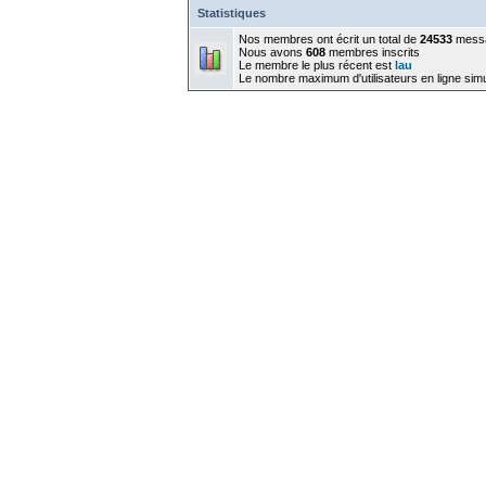
Statistiques
Nos membres ont écrit un total de
24533
mess
Nous avons
608
membres inscrits
Le membre le plus récent est
lau
Le nombre maximum d'utilisateurs en ligne sim