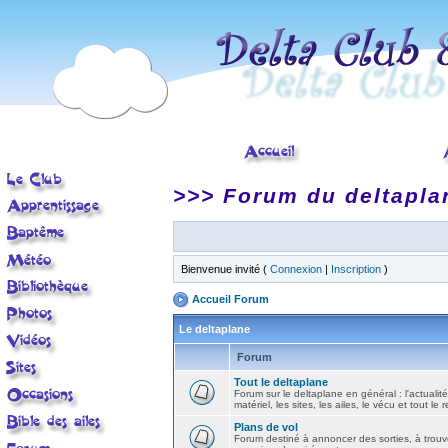
>>> Forum du deltapla
Bienvenue invité (
Connexion
|
Inscription
)
Accueil Forum
Le deltaplane
Forum
Tout le deltaplane
Forum sur le deltaplane en général : l'actualité
matériel, les sites, les ailes, le vécu et tout le r
Plans de vol
Forum destiné à annoncer des sorties, à trouv