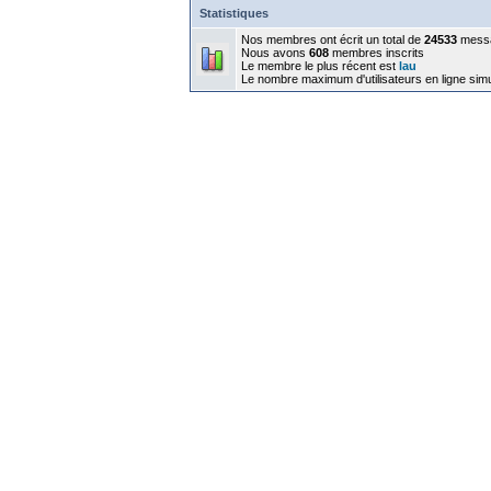
Statistiques
Nos membres ont écrit un total de
24533
mess
Nous avons
608
membres inscrits
Le membre le plus récent est
lau
Le nombre maximum d'utilisateurs en ligne sim