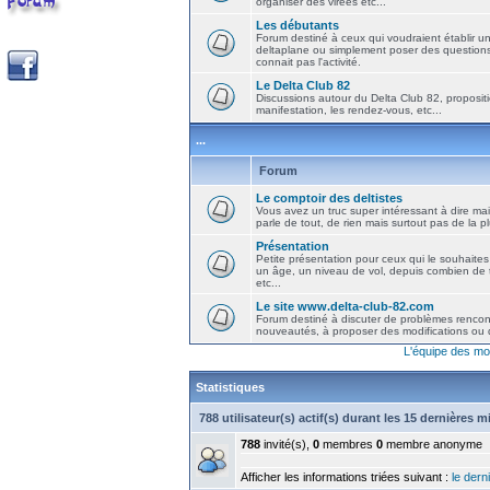
organiser des virées etc...
Les débutants
Forum destiné à ceux qui voudraient établir u
deltaplane ou simplement poser des question
connait pas l'activité.
Le Delta Club 82
Discussions autour du Delta Club 82, propositi
manifestation, les rendez-vous, etc...
...
Forum
Le comptoir des deltistes
Vous avez un truc super intéressant à dire mais
parle de tout, de rien mais surtout pas de la 
Présentation
Petite présentation pour ceux qui le souhaites
un âge, un niveau de vol, depuis combien de t
etc...
Le site www.delta-club-82.com
Forum destiné à discuter de problèmes rencont
nouveautés, à proposer des modifications ou d
L'équipe des mo
Statistiques
788 utilisateur(s) actif(s) durant les 15 dernières 
788
invité(s),
0
membres
0
membre anonyme
Afficher les informations triées suivant :
le derni