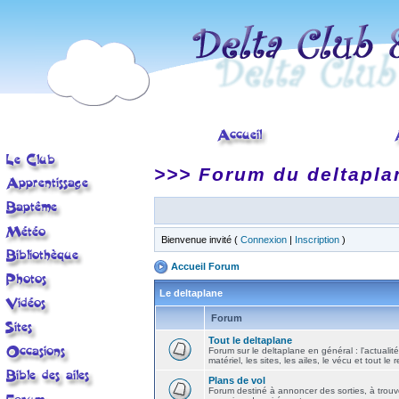
>>> Forum du deltapla
Bienvenue invité (
Connexion
|
Inscription
)
Accueil Forum
Le deltaplane
Forum
Tout le deltaplane
Forum sur le deltaplane en général : l'actualité
matériel, les sites, les ailes, le vécu et tout le r
Plans de vol
Forum destiné à annoncer des sorties, à trouv