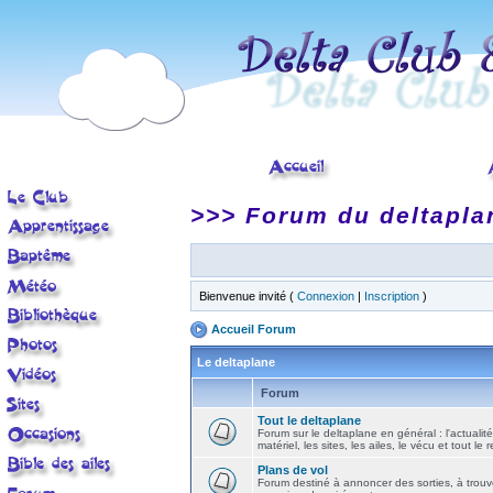
>>> Forum du deltapla
Bienvenue invité (
Connexion
|
Inscription
)
Accueil Forum
Le deltaplane
Forum
Tout le deltaplane
Forum sur le deltaplane en général : l'actualité
matériel, les sites, les ailes, le vécu et tout le r
Plans de vol
Forum destiné à annoncer des sorties, à trouv