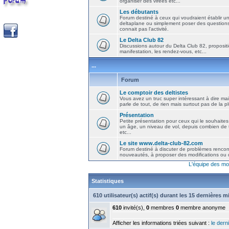
organiser des virées etc...
Les débutants
Forum destiné à ceux qui voudraient établir u
deltaplane ou simplement poser des question
connait pas l'activité.
Le Delta Club 82
Discussions autour du Delta Club 82, propositi
manifestation, les rendez-vous, etc...
...
Forum
Le comptoir des deltistes
Vous avez un truc super intéressant à dire mais
parle de tout, de rien mais surtout pas de la 
Présentation
Petite présentation pour ceux qui le souhaites
un âge, un niveau de vol, depuis combien de t
etc...
Le site www.delta-club-82.com
Forum destiné à discuter de problèmes rencont
nouveautés, à proposer des modifications ou d
L'équipe des mo
Statistiques
610 utilisateur(s) actif(s) durant les 15 dernières 
610
invité(s),
0
membres
0
membre anonyme
Afficher les informations triées suivant :
le derni