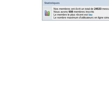
Statistiques
Nos membres ont écrit un total de
24533
mess
Nous avons
608
membres inscrits
Le membre le plus récent est
lau
Le nombre maximum d'utilisateurs en ligne sim