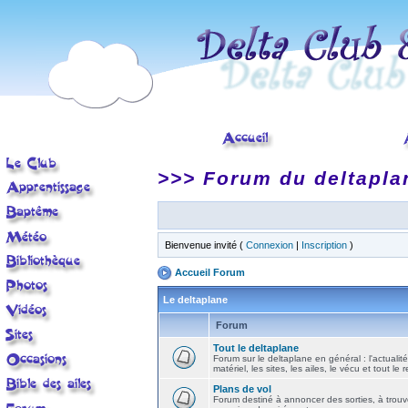
>>> Forum du deltapla
Bienvenue invité (
Connexion
|
Inscription
)
Accueil Forum
Le deltaplane
Forum
Tout le deltaplane
Forum sur le deltaplane en général : l'actualité
matériel, les sites, les ailes, le vécu et tout le r
Plans de vol
Forum destiné à annoncer des sorties, à trouv