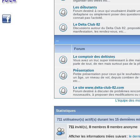
organiser des virées etc...
Les débutants
Forum destiné à ceux qui voudraient établir u
deltaplane ou simplement poser des question
connait pas l'activité.
Le Delta Club 82
Discussions autour du Delta Club 82, propositi
manifestation, les rendez-vous, etc...
...
Forum
Le comptoir des deltistes
Vous avez un truc super intéressant à dire mais
parle de tout, de rien mais surtout pas de la 
Présentation
Petite présentation pour ceux qui le souhaites
un âge, un niveau de vol, depuis combien de t
etc...
Le site www.delta-club-82.com
Forum destiné à discuter de problèmes rencont
nouveautés, à proposer des modifications ou d
L'équipe des mo
Statistiques
711 utilisateur(s) actif(s) durant les 15 dernières m
711
invité(s),
0
membres
0
membre anonyme
Afficher les informations triées suivant :
le derni