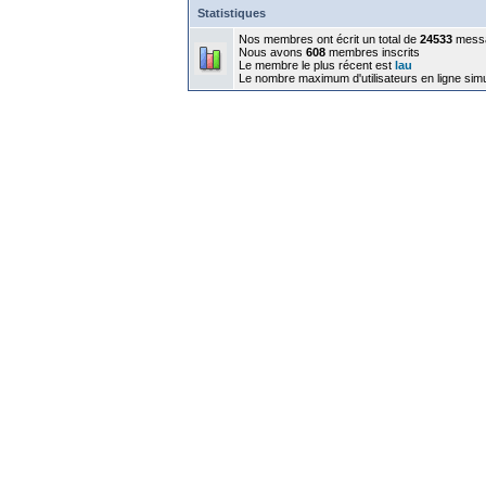
Statistiques
Nos membres ont écrit un total de
24533
mess
Nous avons
608
membres inscrits
Le membre le plus récent est
lau
Le nombre maximum d'utilisateurs en ligne sim