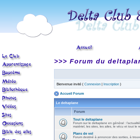
>>> Forum du deltapla
Bienvenue invité (
Connexion
|
Inscription
)
Accueil Forum
Le deltaplane
Forum
Tout le deltaplane
Forum sur le deltaplane en général : l'actualité
matériel, les sites, les ailes, le vécu et tout le r
Plans de vol
Forum destiné à annoncer des sorties, à trouv