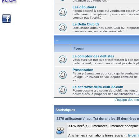
organiser des virées etc...
Les débutants
Forum destiné à ceux qui voudraient établir u
deltaplane ou simplement poser des question
connait pas l'activité.
Le Delta Club 82
Discussions autour du Delta Club 82, propositi
manifestation, les rendez-vous, etc...
...
Forum
Le comptoir des deltistes
Vous avez un truc super intéressant à dire mais
parle de tout, de rien mais surtout pas de la 
Présentation
Petite présentation pour ceux qui le souhaites
un âge, un niveau de vol, depuis combien de t
etc...
Le site www.delta-club-82.com
Forum destiné à discuter de problèmes rencont
nouveautés, à proposer des modifications ou d
L'équipe des mo
Statistiques
3376 utilisateur(s) actif(s) durant les 15 dernières
3376
invité(s),
0
membres
0
membre anonyme
Afficher les informations triées suivant :
le derni