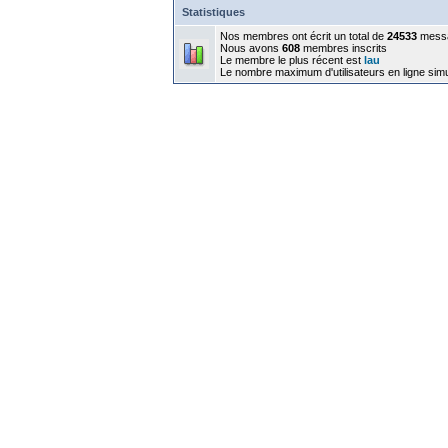
Statistiques
Nos membres ont écrit un total de
24533
mess
Nous avons
608
membres inscrits
Le membre le plus récent est
lau
Le nombre maximum d'utilisateurs en ligne sim