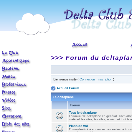
>>> Forum du deltapla
Bienvenue invité (
Connexion
|
Inscription
)
Accueil Forum
Le deltaplane
Forum
Tout le deltaplane
Forum sur le deltaplane en général : l'actualité
matériel, les sites, les ailes, le vécu et tout le r
Plans de vol
Forum destiné à annoncer des sorties, à trouv