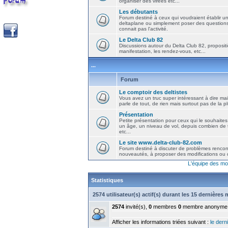
organiser des virées etc...
Les débutants
Forum destiné à ceux qui voudraient établir u
deltaplane ou simplement poser des question
connait pas l'activité.
Le Delta Club 82
Discussions autour du Delta Club 82, propositi
manifestation, les rendez-vous, etc...
...
Forum
Le comptoir des deltistes
Vous avez un truc super intéressant à dire mais
parle de tout, de rien mais surtout pas de la 
Présentation
Petite présentation pour ceux qui le souhaites
un âge, un niveau de vol, depuis combien de t
etc...
Le site www.delta-club-82.com
Forum destiné à discuter de problèmes rencont
nouveautés, à proposer des modifications ou d
L'équipe des mo
Statistiques
2574 utilisateur(s) actif(s) durant les 15 dernières
2574
invité(s),
0
membres
0
membre anonyme
Afficher les informations triées suivant :
le derni