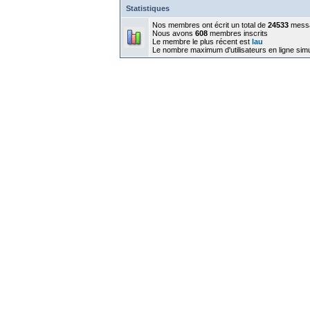
Statistiques
Nos membres ont écrit un total de
24533
mess
Nous avons
608
membres inscrits
Le membre le plus récent est
lau
Le nombre maximum d'utilisateurs en ligne sim