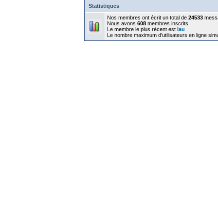
Statistiques
Nos membres ont écrit un total de
24533
mess
Nous avons
608
membres inscrits
Le membre le plus récent est
lau
Le nombre maximum d'utilisateurs en ligne sim