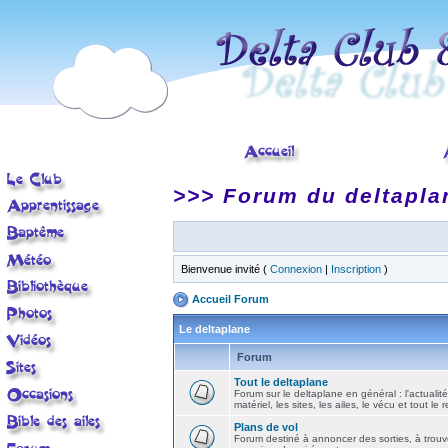
>>> Forum du deltapla
Bienvenue invité (
Connexion
|
Inscription
)
Accueil Forum
Le deltaplane
Forum
Tout le deltaplane
Forum sur le deltaplane en général : l'actualité
matériel, les sites, les ailes, le vécu et tout le r
Plans de vol
Forum destiné à annoncer des sorties, à trouv