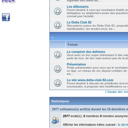
organiser des virées etc...
Les débutants
Forum destiné à ceux qui voudraient établir u
deltaplane ou simplement poser des question
connait pas l'activité.
Le Delta Club 82
Discussions autour du Delta Club 82, propositi
manifestation, les rendez-vous, etc...
...
Forum
Le comptoir des deltistes
Vous avez un truc super intéressant à dire mais
parle de tout, de rien mais surtout pas de la 
Présentation
Petite présentation pour ceux qui le souhaites
un âge, un niveau de vol, depuis combien de t
etc...
Le site www.delta-club-82.com
Forum destiné à discuter de problèmes rencont
nouveautés, à proposer des modifications ou d
L'équipe des mo
Statistiques
2977 utilisateur(s) actif(s) durant les 15 dernières
2977
invité(s),
0
membres
0
membre anonyme
Afficher les informations triées suivant :
le derni