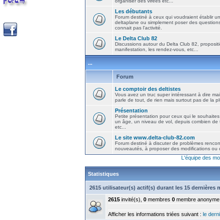
organiser des virées etc...
Les débutants
Forum destiné à ceux qui voudraient établir u
deltaplane ou simplement poser des question
connait pas l'activité.
Le Delta Club 82
Discussions autour du Delta Club 82, propositi
manifestation, les rendez-vous, etc...
...
Forum
Le comptoir des deltistes
Vous avez un truc super intéressant à dire mais
parle de tout, de rien mais surtout pas de la 
Présentation
Petite présentation pour ceux qui le souhaites
un âge, un niveau de vol, depuis combien de t
etc...
Le site www.delta-club-82.com
Forum destiné à discuter de problèmes rencont
nouveautés, à proposer des modifications ou d
L'équipe des mo
Statistiques
2615 utilisateur(s) actif(s) durant les 15 dernières
2615
invité(s),
0
membres
0
membre anonyme
Afficher les informations triées suivant :
le derni