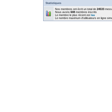
Statistiques
Nos membres ont écrit un total de
24533
mess
Nous avons
608
membres inscrits
Le membre le plus récent est
lau
Le nombre maximum d'utilisateurs en ligne sim