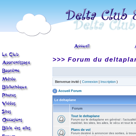
>>> Forum du deltapla
Bienvenue invité (
Connexion
|
Inscription
)
Accueil Forum
Le deltaplane
Forum
Tout le deltaplane
Forum sur le deltaplane en général : l'actualité
matériel, les sites, les ailes, le vécu et tout le r
Plans de vol
Forum destiné à annoncer des sorties, à trouv