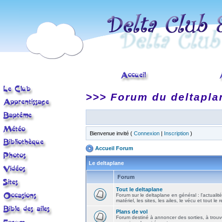
>>> Forum du deltapla
Bienvenue invité (
Connexion
|
Inscription
)
Accueil Forum
Le deltaplane
Forum
Tout le deltaplane
Forum sur le deltaplane en général : l'actualité
matériel, les sites, les ailes, le vécu et tout le r
Plans de vol
Forum destiné à annoncer des sorties, à trouv