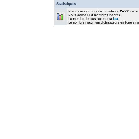
Statistiques
Nos membres ont écrit un total de
24533
mess
Nous avons
608
membres inscrits
Le membre le plus récent est
lau
Le nombre maximum d'utilisateurs en ligne sim