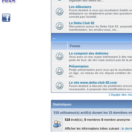
organiser des virées etc...
Les débutants
Forum destiné à ceux qui voudraient établir u
deltaplane ou simplement poser des question
connait pas l'activité.
Le Delta Club 82
Discussions autour du Delta Club 82, propositi
manifestation, les rendez-vous, etc...
...
Forum
Le comptoir des deltistes
Vous avez un truc super intéressant à dire mais
parle de tout, de rien mais surtout pas de la 
Présentation
Petite présentation pour ceux qui le souhaites
un âge, un niveau de vol, depuis combien de t
etc...
Le site www.delta-club-82.com
Forum destiné à discuter de problèmes rencont
nouveautés, à proposer des modifications ou d
L'équipe des mo
Statistiques
518 utilisateur(s) actif(s) durant les 15 dernières 
518
invité(s),
0
membres
0
membre anonyme
Afficher les informations triées suivant :
le derni