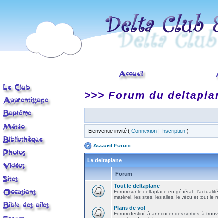
>>> Forum du deltapla
Bienvenue invité (
Connexion
|
Inscription
)
Accueil Forum
Le deltaplane
Forum
Tout le deltaplane
Forum sur le deltaplane en général : l'actualité
matériel, les sites, les ailes, le vécu et tout le r
Plans de vol
Forum destiné à annoncer des sorties, à trouv