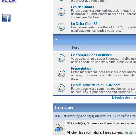
organiser des virées etc...
Les débutants
Forum destiné à ceux qui voudraient établir u
deltaplane ou simplement poser des question
connait pas l'activité.
Le Delta Club 82
Discussions autour du Delta Club 82, propositi
manifestation, les rendez-vous, etc...
...
Forum
Le comptoir des deltistes
Vous avez un truc super intéressant à dire mais
parle de tout, de rien mais surtout pas de la 
Présentation
Petite présentation pour ceux qui le souhaites
un âge, un niveau de vol, depuis combien de t
etc...
Le site www.delta-club-82.com
Forum destiné à discuter de problèmes rencont
nouveautés, à proposer des modifications ou d
L'équipe des mo
Statistiques
837 utilisateur(s) actif(s) durant les 15 dernières 
837
invité(s),
0
membres
0
membre anonyme
Afficher les informations triées suivant :
le derni