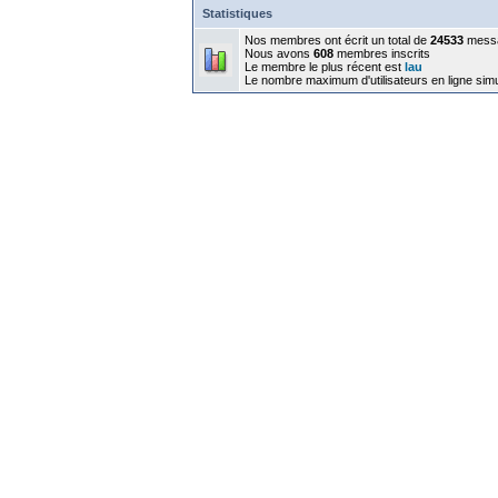
Statistiques
Nos membres ont écrit un total de
24533
mess
Nous avons
608
membres inscrits
Le membre le plus récent est
lau
Le nombre maximum d'utilisateurs en ligne sim