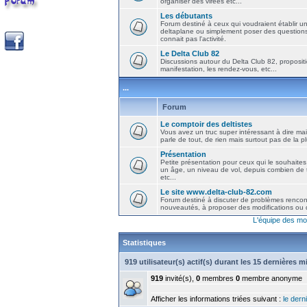
organiser des virées etc...
Les débutants
Forum destiné à ceux qui voudraient établir u
deltaplane ou simplement poser des question
connait pas l'activité.
Le Delta Club 82
Discussions autour du Delta Club 82, propositi
manifestation, les rendez-vous, etc...
...
Forum
Le comptoir des deltistes
Vous avez un truc super intéressant à dire mais
parle de tout, de rien mais surtout pas de la 
Présentation
Petite présentation pour ceux qui le souhaites
un âge, un niveau de vol, depuis combien de t
etc...
Le site www.delta-club-82.com
Forum destiné à discuter de problèmes rencont
nouveautés, à proposer des modifications ou d
L'équipe des mo
Statistiques
919 utilisateur(s) actif(s) durant les 15 dernières 
919
invité(s),
0
membres
0
membre anonyme
Afficher les informations triées suivant :
le derni