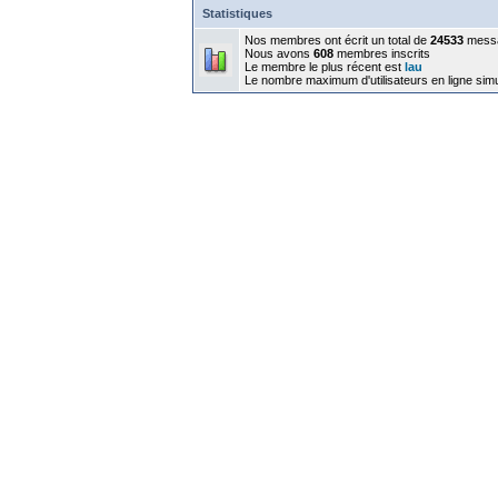
Statistiques
Nos membres ont écrit un total de
24533
mess
Nous avons
608
membres inscrits
Le membre le plus récent est
lau
Le nombre maximum d'utilisateurs en ligne sim