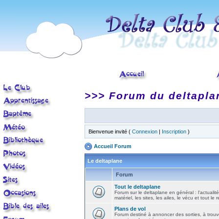
>>> Forum du deltapla
Bienvenue invité (
Connexion
|
Inscription
)
Accueil Forum
Le deltaplane
Forum
Tout le deltaplane
Forum sur le deltaplane en général : l'actualité
matériel, les sites, les ailes, le vécu et tout le r
Plans de vol
Forum destiné à annoncer des sorties, à trouv