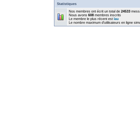
Statistiques
Nos membres ont écrit un total de
24533
mess
Nous avons
608
membres inscrits
Le membre le plus récent est
lau
Le nombre maximum d'utilisateurs en ligne sim