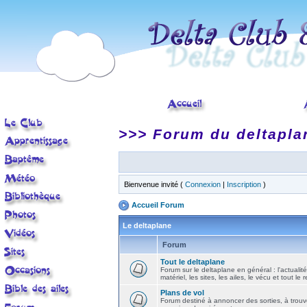
>>> Forum du deltapla
Bienvenue invité (
Connexion
|
Inscription
)
Accueil Forum
Le deltaplane
Forum
Tout le deltaplane
Forum sur le deltaplane en général : l'actualité
matériel, les sites, les ailes, le vécu et tout le r
Plans de vol
Forum destiné à annoncer des sorties, à trouv