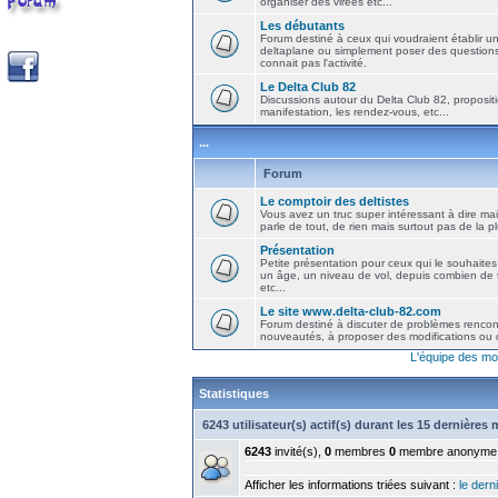
organiser des virées etc...
Les débutants
Forum destiné à ceux qui voudraient établir u
deltaplane ou simplement poser des question
connait pas l'activité.
Le Delta Club 82
Discussions autour du Delta Club 82, propositi
manifestation, les rendez-vous, etc...
...
Forum
Le comptoir des deltistes
Vous avez un truc super intéressant à dire mais
parle de tout, de rien mais surtout pas de la 
Présentation
Petite présentation pour ceux qui le souhaites
un âge, un niveau de vol, depuis combien de t
etc...
Le site www.delta-club-82.com
Forum destiné à discuter de problèmes rencont
nouveautés, à proposer des modifications ou d
L'équipe des mo
Statistiques
6243 utilisateur(s) actif(s) durant les 15 dernières
6243
invité(s),
0
membres
0
membre anonyme
Afficher les informations triées suivant :
le derni