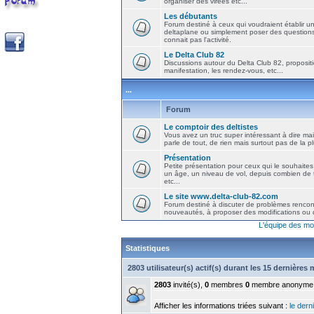
organiser des virées etc...
Les débutants
Forum destiné à ceux qui voudraient établir u
deltaplane ou simplement poser des question
connait pas l'activité.
Le Delta Club 82
Discussions autour du Delta Club 82, propositi
manifestation, les rendez-vous, etc...
...
Forum
Le comptoir des deltistes
Vous avez un truc super intéressant à dire mais
parle de tout, de rien mais surtout pas de la 
Présentation
Petite présentation pour ceux qui le souhaites
un âge, un niveau de vol, depuis combien de t
etc...
Le site www.delta-club-82.com
Forum destiné à discuter de problèmes rencont
nouveautés, à proposer des modifications ou d
L'équipe des mo
Statistiques
2803 utilisateur(s) actif(s) durant les 15 dernières
2803
invité(s),
0
membres
0
membre anonyme
Afficher les informations triées suivant :
le derni