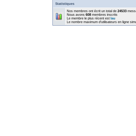
Statistiques
Nos membres ont écrit un total de
24533
mess
Nous avons
608
membres inscrits
Le membre le plus récent est
lau
Le nombre maximum d'utilisateurs en ligne sim