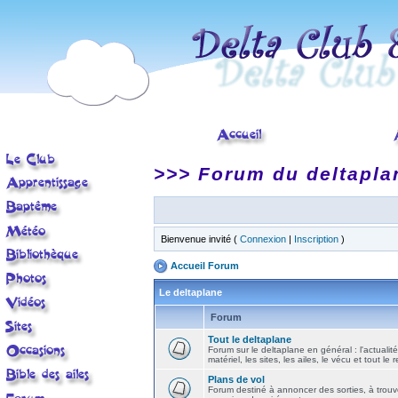
>>> Forum du deltapla
Bienvenue invité (
Connexion
|
Inscription
)
Accueil Forum
Le deltaplane
Forum
Tout le deltaplane
Forum sur le deltaplane en général : l'actualité
matériel, les sites, les ailes, le vécu et tout le r
Plans de vol
Forum destiné à annoncer des sorties, à trouv