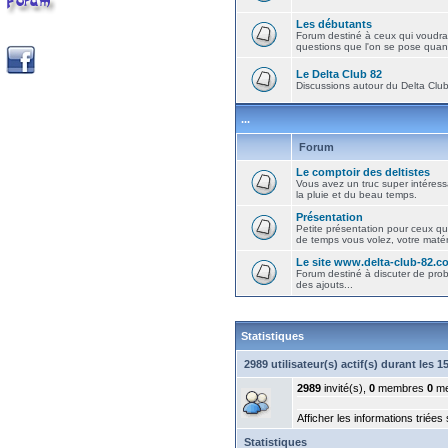
Les débutants
Forum destiné à ceux qui voudra
questions que l'on se pose quand
Le Delta Club 82
Discussions autour du Delta Club 
...
Forum
Le comptoir des deltistes
Vous avez un truc super intéressa
la pluie et du beau temps.
Présentation
Petite présentation pour ceux qu
de temps vous volez, votre matéri
Le site www.delta-club-82.c
Forum destiné à discuter de pro
des ajouts...
Statistiques
2989 utilisateur(s) actif(s) durant les 
2989
invité(s),
0
membres
0
me
Afficher les informations triées
Statistiques