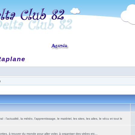
taplane
)
: l'actualité, la météo, l'apprentissage, le matériel, les sites, les ailes, le vécu et tout le
ies, à trouver du monde pour aller voler, à organiser des virées etc...