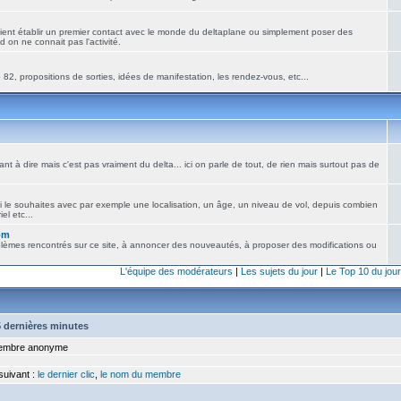
ient établir un premier contact avec le monde du deltaplane ou simplement poser des
 on ne connait pas l'activité.
82, propositions de sorties, idées de manifestation, les rendez-vous, etc...
nt à dire mais c'est pas vraiment du delta... ici on parle de tout, de rien mais surtout pas de
i le souhaites avec par exemple une localisation, un âge, un niveau de vol, depuis combien
el etc...
om
blèmes rencontrés sur ce site, à annoncer des nouveautés, à proposer des modifications ou
L'équipe des modérateurs
|
Les sujets du jour
|
Le Top 10 du jour
15 dernières minutes
mbre anonyme
 suivant :
le dernier clic
,
le nom du membre