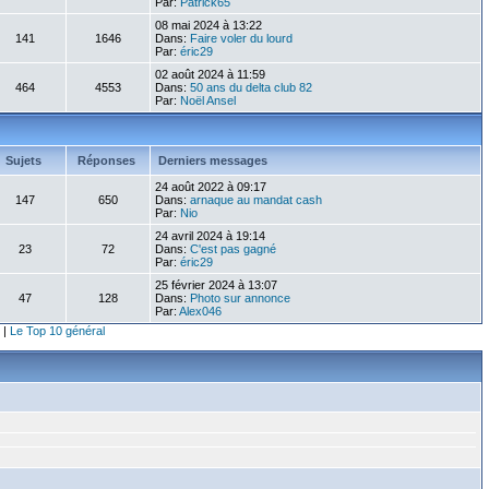
Par:
Patrick65
08 mai 2024 à 13:22
141
1646
Dans:
Faire voler du lourd
Par:
éric29
02 août 2024 à 11:59
464
4553
Dans:
50 ans du delta club 82
Par:
Noël Ansel
Sujets
Réponses
Derniers messages
24 août 2022 à 09:17
147
650
Dans:
arnaque au mandat cash
Par:
Nio
24 avril 2024 à 19:14
23
72
Dans:
C'est pas gagné
Par:
éric29
25 février 2024 à 13:07
47
128
Dans:
Photo sur annonce
Par:
Alex046
|
Le Top 10 général