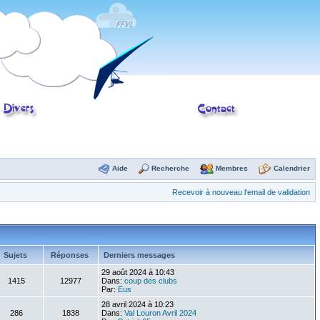
Aide
Recherche
Membres
Calendrier
Recevoir à nouveau l'email de validation
Sujets
Réponses
Derniers messages
29 août 2024 à 10:43
1415
12977
Dans:
coup des clubs
Par:
Eus
28 avril 2024 à 10:23
286
1838
Dans:
Val Louron Avril 2024