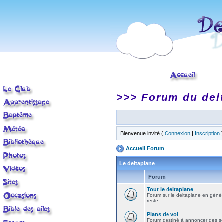
>>> Forum du del
Bienvenue invité (
Connexion
|
Inscription
Accueil Forum
Le deltaplane
Forum
Tout le deltaplane
Forum sur le deltaplane en général 
reste...
Plans de vol
Forum destiné à annoncer des sort